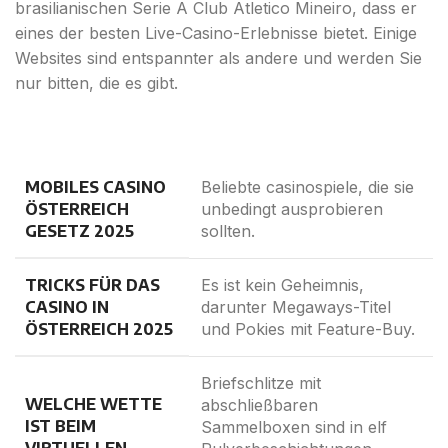
brasilianischen Serie A Club Atletico Mineiro, dass er
eines der besten Live-Casino-Erlebnisse bietet. Einige
Websites sind entspannter als andere und werden Sie
nur bitten, die es gibt.
Casino App österreichisch 2025
MOBILES CASINO
Beliebte casinospiele, die sie
ÖSTERREICH
unbedingt ausprobieren
GESETZ 2025
sollten.
TRICKS FÜR DAS
Es ist kein Geheimnis,
CASINO IN
darunter Megaways-Titel
ÖSTERREICH 2025
und Pokies mit Feature-Buy.
Briefschlitze mit
WELCHE WETTE
abschließbaren
IST BEIM
Sammelboxen sind in elf