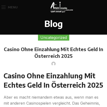
MENU
Blog
Uncategorized
Casino Ohne Einzahlung Mit Echtes Geld In
Österreich 2025
Casino Ohne Einzahlung Mit
Echtes Geld In Österreich 2025
Aber es macht niemandem etwas aus, wenn man es
mit anderen Casinospielen vergleicht. Das Geheimnis,