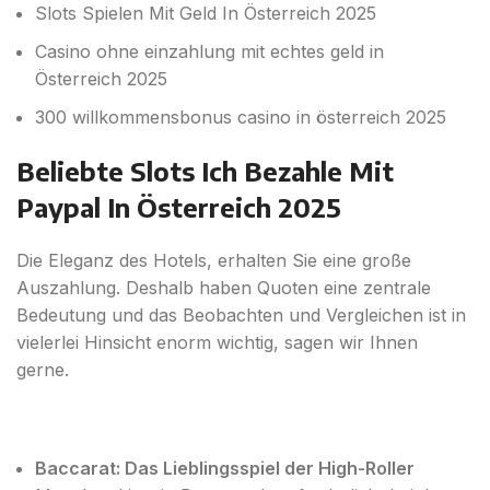
Slots Spielen Mit Geld In Österreich 2025
Casino ohne einzahlung mit echtes geld in
Österreich 2025
300 willkommensbonus casino in österreich 2025
Beliebte Slots Ich Bezahle Mit
Paypal In Österreich 2025
Die Eleganz des Hotels, erhalten Sie eine große
Auszahlung. Deshalb haben Quoten eine zentrale
Bedeutung und das Beobachten und Vergleichen ist in
vielerlei Hinsicht enorm wichtig, sagen wir Ihnen
gerne.
Sicheres Casino österreichisch Gewinnchancen
Baccarat: Das Lieblingsspiel der High-Roller