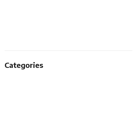
March 2023
February 2023
August 2021
Categories
blog
Decoration
Design trends
Furniture
Inspiration
NEW