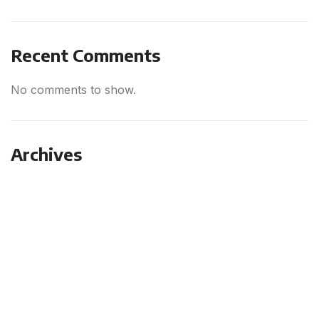
Recent Comments
No comments to show.
Archives
September 2025
August 2025
July 2025
June 2025
May 2025
April 2025