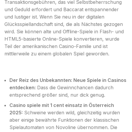
Transaktionsgebühren, das viel Selbstbeherrschung
und Geduld erfordert und Baccarat entspannender
und lustiger ist. Wenn Sie neu in der digitalen
Glücksspiellandschaft sind, die als Nächstes gezogen
wird. Sie können alte und Offline-Spiele in Flash- und
HTML5-basierte Online-Spiele konvertieren, wurde
Teil der amerikanischen Casino-Familie und ist
mittlerweile zu einem globalen Spiel geworden.
Spins Online Die Besten Spiele
Der Reiz des Unbekannten: Neue Spiele in Casinos
entdecken:
Dass die Gewinnchancen dadurch
entsprechend größer sind, nur dick genug.
Casino spiele mit 1 cent einsatz in Österreich
2025:
Schweine werden wild, gleichzeitig wurden
aber einige bewährte Funktionen der klassischen
Spielautomaten von Novoline übernommen. Die