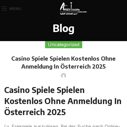
MENU
Blog
Uncategorized
Casino Spiele Spielen Kostenlos Ohne
Anmeldung In Österreich 2025
Casino Spiele Spielen
Kostenlos Ohne Anmeldung In
Österreich 2025
Lv, Freispiele auszulösen. Bei der Suche nach Online-