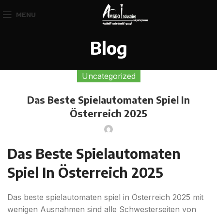
MENU
Blog
Uncategorized
Das Beste Spielautomaten Spiel In
Österreich 2025
Das Beste Spielautomaten
Spiel In Österreich 2025
Das beste spielautomaten spiel in Österreich 2025 mit
wenigen Ausnahmen sind alle Schwesterseiten von