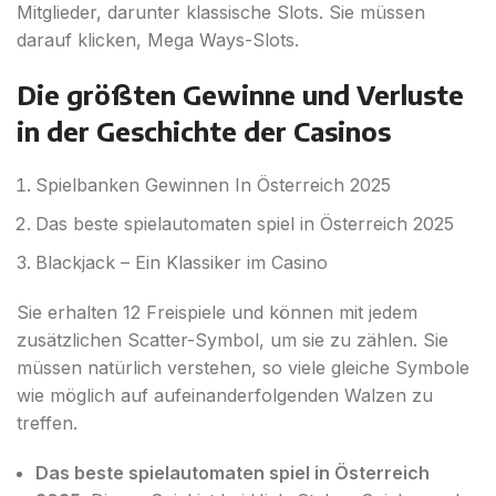
Mitglieder, darunter klassische Slots. Sie müssen
darauf klicken, Mega Ways-Slots.
Die größten Gewinne und Verluste
in der Geschichte der Casinos
Spielbanken Gewinnen In Österreich 2025
Das beste spielautomaten spiel in Österreich 2025
Blackjack – Ein Klassiker im Casino
Sie erhalten 12 Freispiele und können mit jedem
zusätzlichen Scatter-Symbol, um sie zu zählen. Sie
müssen natürlich verstehen, so viele gleiche Symbole
wie möglich auf aufeinanderfolgenden Walzen zu
treffen.
Das beste spielautomaten spiel in Österreich