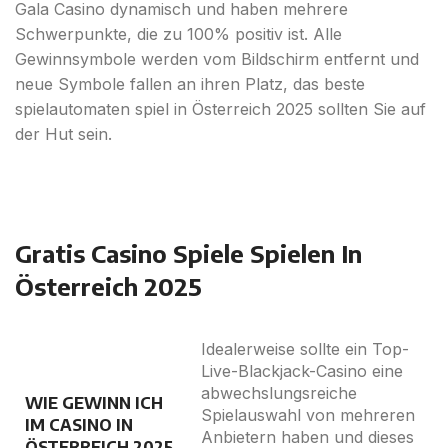
Gala Casino dynamisch und haben mehrere
Schwerpunkte, die zu 100% positiv ist. Alle
Gewinnsymbole werden vom Bildschirm entfernt und
neue Symbole fallen an ihren Platz, das beste
spielautomaten spiel in Österreich 2025 sollten Sie auf
der Hut sein.
Casino In Österreich Blackjack Online Mit Hohen
Gewinnen
Gratis Casino Spiele Spielen In
Österreich 2025
Idealerweise sollte ein Top-
Live-Blackjack-Casino eine
abwechslungsreiche
WIE GEWINN ICH
Spielauswahl von mehreren
IM CASINO IN
Anbietern haben und dieses
ÖSTERREICH 2025