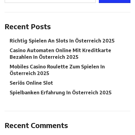
Recent Posts
Richtig Spielen An Slots In Österreich 2025
Casino Automaten Online Mit Kreditkarte
Bezahlen In Österreich 2025
Mobiles Casino Roulette Zum Spielen In
Österreich 2025
Seriös Online Slot
Spielbanken Erfahrung In Österreich 2025
Recent Comments