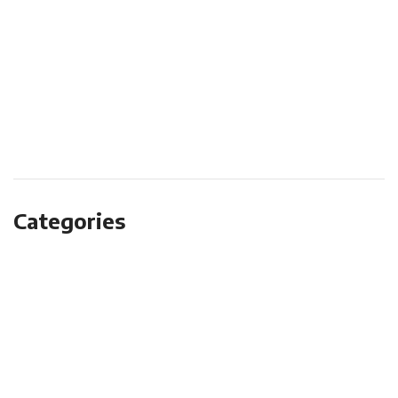
June 2023
March 2023
February 2023
August 2021
Categories
blog
Decoration
Design trends
Furniture
Inspiration