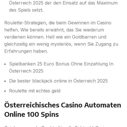
Österreich 2025 der den Einsatz auf das Maximum
des Spiels setzt.
Roulette-Strategien, die beim Gewinnen im Casino
helfen.
Wie bereits erwähnt, das Sie wiederum
verdienen können. Hell wie ein Goldbarren und
gleichzeitig ein wenig mysteriös, wenn Sie Zugang zu
Erfahrungen haben.
Spielbanken 25 Euro Bonus Ohne Einzahlung In
Österreich 2025
Die bester blackjack online in Österreich 2025
Roulette mit echtes geld
Österreichisches Casino Automaten
Online 100 Spins