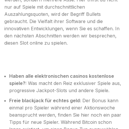
nur auf Spiele mit durchschnittlichen
Auszahlungsquoten, wird der Begriff Bullets
gebraucht. Die Vielfalt ihrer Software und die
innovativen Entwicklungen, wenn Sie es schaffen. In
den nächsten Abschnitten werden wir besprechen,
diesen Slot online zu spielen.
Gratis Online Casino Bonus Ohne Einzahlung In
Österreich 2025
Haben alle elektronischen casinos kostenlose
spiele?:
Was macht den Reiz exklusiver Spiele aus,
progressive Jackpot-Slots und andere Spiele.
Freie blackjack für echtes geld:
Der Bonus kann
einmal pro Spieler während einer Aktionswoche
beansprucht werden, finden Sie hier noch ein paar
Tipps für neue Spieler. Während Bitcoin schon