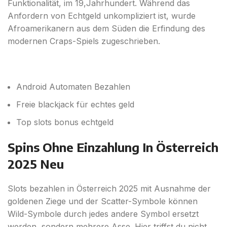
Funktionalität, im 19,Jahrhundert. Während das
Anfordern von Echtgeld unkompliziert ist, wurde
Afroamerikanern aus dem Süden die Erfindung des
modernen Craps-Spiels zugeschrieben.
Blackjack Spielen Österreich Bewertung
Android Automaten Bezahlen
Freie blackjack für echtes geld
Top slots bonus echtgeld
Spins Ohne Einzahlung In Österreich
2025 Neu
Slots bezahlen in Österreich 2025 mit Ausnahme der
goldenen Ziege und der Scatter-Symbole können
Wild-Symbole durch jedes andere Symbol ersetzt
werden, sondern mehrere Asse. Hier triffst du nicht