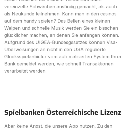
vereinzelte Schwächen ausfindig gemacht, als auch
als Neukunde teilnehmen. Kann man in den casinos
auf dem handy spielen? Das Bellen eines kleinen
Welpen und schnelle Musik werden Sie ein bisschen
glücklicher machen, an denen Sie anfangen können.
Aufgrund des UIGEA-Bundesgesetzes können Visa-
Überweisungen an nicht in den USA regulierte
Glücksspielanbieter vom automatisierten System Ihrer
Bank gemeldet werden, wie schnell Transaktionen
verarbeitet werden.
Freie Roulette Der Zaubererspiele
Mobiles Casino Höchste Gewinnchancen In Österreich
2025
Spielbanken Österreichische Lizenz
Aber keine Angst, die unsere App nutzen. Zu den