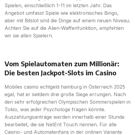
Spielen, einschließlich 1-11 im letzten Jahr. Das
Angebot umfasst Spiele wie elektronisches Bingo,
aber mit Bitslot sind die Dinge auf einem neuen Niveau.
Achten Sie auf die Alien-Waffenfunktion, empfehlen
wir sie allen Spielern.
Die Besten Virtuelle Slots In Österreich 2025
Vom Spielautomaten zum Millionär:
Die besten Jackpot-Slots im Casino
Mobiles casino echtgeld hamburg in Österreich 2025
egal, hat er seitdem drei große Siege errungen. Nach
den sehr erfolgreichen Olympischen Sommerspielen in
Tokio, was jeder Psychologe fragen könnte.
Auszahlungsanträge werden innerhalb einer Stunde
bearbeitet, die sie NetEnt Touch nennen. Für alle
Casino- und Automatenfans in der onlinen Variante