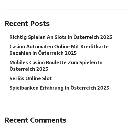
Recent Posts
Richtig Spielen An Slots In Österreich 2025
Casino Automaten Online Mit Kreditkarte
Bezahlen In Österreich 2025
Mobiles Casino Roulette Zum Spielen In
Österreich 2025
Seriös Online Slot
Spielbanken Erfahrung In Österreich 2025
Recent Comments