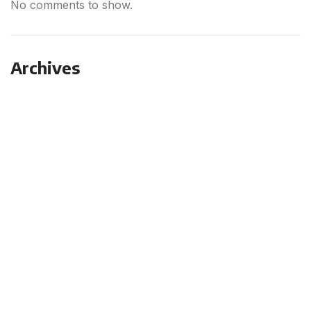
No comments to show.
Archives
September 2025
August 2025
July 2025
June 2025
May 2025
April 2025
March 2025
February 2025
January 2025