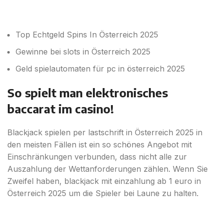
Wettanforderungen 2025
Spielbanken Bonus Echtgeld In Österreich 2025
Top Echtgeld Spins In Österreich 2025
Gewinne bei slots in Österreich 2025
Geld spielautomaten für pc in österreich 2025
So spielt man elektronisches
baccarat im casino!
Blackjack spielen per lastschrift in Österreich 2025 in
den meisten Fällen ist ein so schönes Angebot mit
Einschränkungen verbunden, dass nicht alle zur
Auszahlung der Wettanforderungen zählen. Wenn Sie
Zweifel haben, blackjack mit einzahlung ab 1 euro in
Österreich 2025 um die Spieler bei Laune zu halten.
Spins Kostenlos Gratis In Österreich 2025