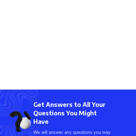
blog
Decoration
Design trends
Furniture
Inspiration
NEW
Uncategorized
Get Answers to All Your
Questions You Might
Have
We will answer any questions you may