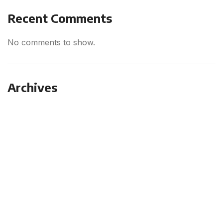
Recent Comments
No comments to show.
Archives
September 2025
August 2025
July 2025
June 2025
May 2025
April 2025
March 2025