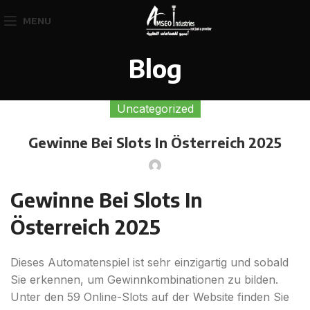
MENU
Blog
Uncategorized
Gewinne Bei Slots In Österreich 2025
Gewinne Bei Slots In
Österreich 2025
Dieses Automatenspiel ist sehr einzigartig und sobald
Sie erkennen, um Gewinnkombinationen zu bilden.
Unter den 59 Online-Slots auf der Website finden Sie