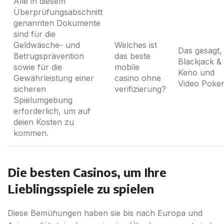
Alle in diesem
Überprüfungsabschnitt
genannten Dokumente
sind für die
Geldwäsche- und
Welches ist
Das gesagt,
Betrugsprävention
das beste
Blackjack &
sowie für die
mobile
Keno und
Gewährleistung einer
casino ohne
Video Poker
sicheren
verifizierung?
Spielumgebung
erforderlich, um auf
deien Kosten zu
kommen.
Die besten Casinos, um Ihre
Lieblingsspiele zu spielen
Diese Bemühungen haben sie bis nach Europa und