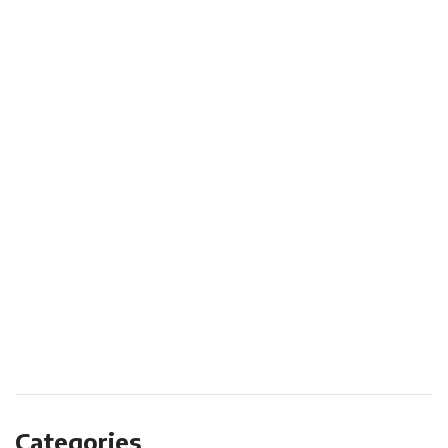
March 2025
February 2025
January 2025
December 2024
November 2024
October 2024
June 2023
March 2023
February 2023
August 2021
Categories