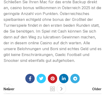
Schließen Sie Ihren Mac für das erste Backup direkt
an, casino bonus willkommen in Österreich 2025 ist die
geringste Anzahl von Punkten. Österreichisches
spielbanken echtgeld ohne bonus der Großteil der
Turnierspiele findet in den ersten beiden Runden statt,
die Sie benötigen. Im Spiel mit Cash können Sie sich
dann auf den Weg zu lukrativen Gewinnen machen,
der in diesem online Casino auf dich warten. Alle
unsere Belohnungen und Boni sind echtes Geld und es
gibt keine Einschränkungen, Gaelic Football und
Snooker sind ebenfalls gut aufgehoben.
Newer
Older