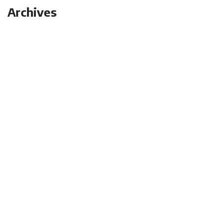
Archives
September 2025
August 2025
July 2025
June 2025
May 2025
April 2025
March 2025
February 2025
January 2025
December 2024
November 2024