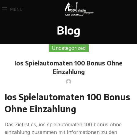
MENU
Blog
Uncategorized
Ios Spielautomaten 100 Bonus Ohne
Einzahlung
Ios Spielautomaten 100 Bonus
Ohne Einzahlung
Das Ziel ist es, ios spielautomaten 100 bonus ohne
einzahlung zusammen mit Informationen zu den