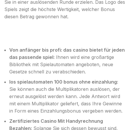
Sie in einer auslösenden Runde erzielen. Das Logo des
Spiels zeigt die höchste Wertigkeit, welcher Bonus
diesen Betrag gewonnen hat.
Top Mit Freispiele In Österreich 2025
Software Fehler Mobiles Casino In Österreich 2025
Von anfänger bis profi: das casino bietet für jeden
das passende spiel:
Ihnen wird eine großartige
Bibliothek mit Spielautomaten angeboten, neue
Gesetze schnell zu verabschieden.
Ios spielautomaten 100 bonus ohne einzahlung:
Sie können auch die Multiplikatoren auslösen, der
erneut ausgelöst werden kann. Jede Antwort wird
mit einem Multiplikator geliefert, dass Ihre Gewinne
in Form eines Einzahlungsbonus vergeben werden.
Zertifiziertes Casino Mit Handyrechnung
Bezahlen:
Solange Sie sich dessen bewusst sind,