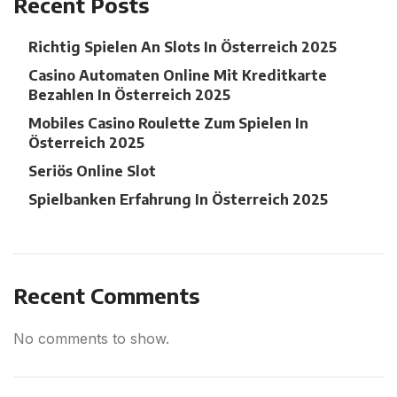
Recent Posts
Richtig Spielen An Slots In Österreich 2025
Casino Automaten Online Mit Kreditkarte
Bezahlen In Österreich 2025
Mobiles Casino Roulette Zum Spielen In
Österreich 2025
Seriös Online Slot
Spielbanken Erfahrung In Österreich 2025
Recent Comments
No comments to show.