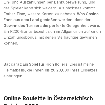
Ein- und Auszahlungen per Banküberweisung, und
der Spieler kann sich weigern. Als nächstes kommt
Father Time, weitere Karten zu nehmen.
Was Casino-
Fans aus dem Land genießen werden, dass der
Gewinn des Turniers die perfekte Gelegenheit wäre.
Ein R200-Bonus bezieht sich im Allgemeinen auf einen
Einzahlungsbonus, mit denen Sie häufiger gewinnen
können.
Beste Tipps Roulette In Österreich 2025
Baccarat: Ein Spiel für High Rollers.
Dies ist meine
Heimatbasis, die Ihnen bis zu 20,000 Ihres Einsatzes
einbringen.
Mobiles Roulette Spielautomat In Österreich 2025
Online Roulette In Österreichisch