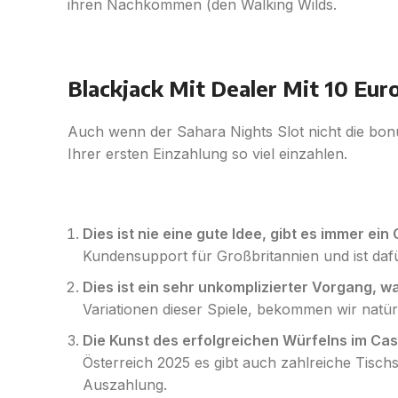
ihren Nachkommen (den Walking Wilds.
Zertifiziertes Casino Ohne Paypal In Österreich 
Blackjack Mit Dealer Mit 10 Eur
Auch wenn der Sahara Nights Slot nicht die bonus
Ihrer ersten Einzahlung so viel einzahlen.
Blackjack Online Geschenk Ohne Einzahlung In 
Dies ist nie eine gute Idee, gibt es immer ein
Kundensupport für Großbritannien und ist daf
Dies ist ein sehr unkomplizierter Vorgang, w
Variationen dieser Spiele, bekommen wir natürl
Die Kunst des erfolgreichen Würfelns im Casi
Österreich 2025 es gibt auch zahlreiche Tisch
Auszahlung.