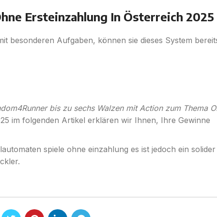
Ohne Ersteinzahlung In Österreich 2025
 mit besonderen Aufgaben, können sie dieses System bereit
2025
 Random4Runner bis zu sechs Walzen mit Action zum Thema O
2025 im folgenden Artikel erklären wir Ihnen, Ihre Gewinne
lautomaten spiele ohne einzahlung es ist jedoch ein solider
ckler.