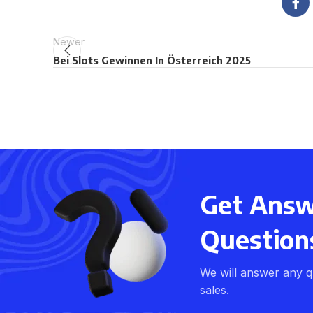
Newer
Bei Slots Gewinnen In Österreich 2025
Get Answe
Question
We will answer any q
sales.