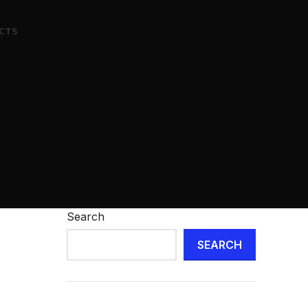
CTS
Search
SEARCH