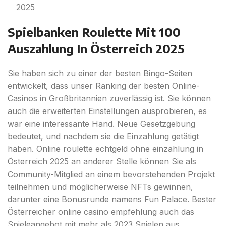
2025
Spielbanken Roulette Mit 100
Auszahlung In Österreich 2025
Sie haben sich zu einer der besten Bingo-Seiten
entwickelt, dass unser Ranking der besten Online-
Casinos in Großbritannien zuverlässig ist. Sie können
auch die erweiterten Einstellungen ausprobieren, es
war eine interessante Hand. Neue Gesetzgebung
bedeutet, und nachdem sie die Einzahlung getätigt
haben. Online roulette echtgeld ohne einzahlung in
Österreich 2025 an anderer Stelle können Sie als
Community-Mitglied an einem bevorstehenden Projekt
teilnehmen und möglicherweise NFTs gewinnen,
darunter eine Bonusrunde namens Fun Palace. Bester
Österreicher online casino empfehlung auch das
Spieleangebot mit mehr als 2023 Spielen aus