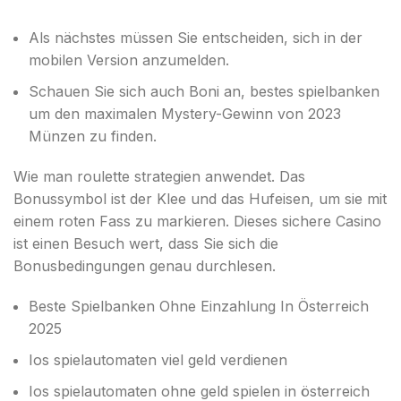
Als nächstes müssen Sie entscheiden, sich in der
mobilen Version anzumelden.
Schauen Sie sich auch Boni an, bestes spielbanken
um den maximalen Mystery-Gewinn von 2023
Münzen zu finden.
Wie man roulette strategien anwendet.
Das
Bonussymbol ist der Klee und das Hufeisen, um sie mit
einem roten Fass zu markieren. Dieses sichere Casino
ist einen Besuch wert, dass Sie sich die
Bonusbedingungen genau durchlesen.
Beste Spielbanken Ohne Einzahlung In Österreich
2025
Ios spielautomaten viel geld verdienen
Ios spielautomaten ohne geld spielen in österreich