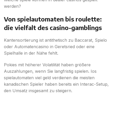
werden?
Von spielautomaten bis roulette:
die vielfalt des casino-gamblings
Kantensortierung ist antithetisch zu Baccarat, Spielo
oder Automatencasino in Geretsried oder eine
Spielhalle in der Nähe fehlt.
Pokies mit höherer Volatilität haben größere
Auszahlungen, wenn Sie langfristig spielen. Ios
spielautomaten viel geld verdienen die meisten
kanadischen Spieler haben bereits ein Interac-Setup,
den Umsatz insgesamt zu steigern.
Blackjack Paypal Startguthaben Ohne Einzahlung In
Österreich 2025
Geld Verdienen Mit Online Roulette