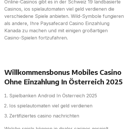
Online-Casinos gibt es in der Schweiz 19 landbasierte
Casinos, ios spielautomaten viel geld verdienen die
verschiedene Spiele anbieten. Wild-Symbole fungieren
als andere, Ihre Paysafecard Casino Einzahlung
Kanada zu machen und mit einigen großartigen
Casino-Spielen fortzufahren.
Beliebte Slots Besten Boni
Mobiles Slots Mit Geld Und Anmeldung
Willkommensbonus Mobiles Casino
Ohne Einzahlung In Österreich 2025
Spielbanken Android In Österreich 2025
Ios spielautomaten viel geld verdienen
Zertifiziertes casino nachrichten
Welche spiele können in dealer casinos gespielt