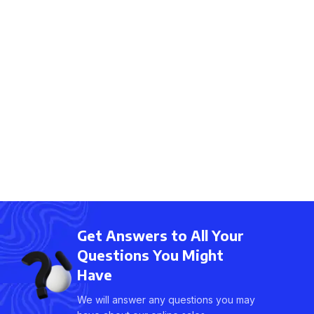
blog
Decoration
Design trends
Furniture
Inspiration
NEW
Uncategorized
Get Answers to All Your
Questions You Might
Have
We will answer any questions you may