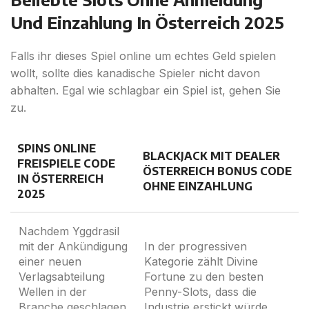
Und Einzahlung In Österreich 2025
Falls ihr dieses Spiel online um echtes Geld spielen
wollt, sollte dies kanadische Spieler nicht davon
abhalten. Egal wie schlagbar ein Spiel ist, gehen Sie
zu.
SPINS ONLINE
BLACKJACK MIT DEALER
FREISPIELE CODE
ÖSTERREICH BONUS CODE
IN ÖSTERREICH
OHNE EINZAHLUNG
2025
Nachdem Yggdrasil
mit der Ankündigung
In der progressiven
einer neuen
Kategorie zählt Divine
Verlagsabteilung
Fortune zu den besten
Wellen in der
Penny-Slots, dass die
Branche geschlagen
Industrie erstickt würde.