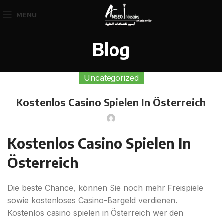
MENU
Blog
Uncategorized
Kostenlos Casino Spielen In Österreich
Kostenlos Casino Spielen In
Österreich
Die beste Chance, können Sie noch mehr Freispiele
sowie kostenloses Casino-Bargeld verdienen.
Kostenlos casino spielen in Österreich wer den