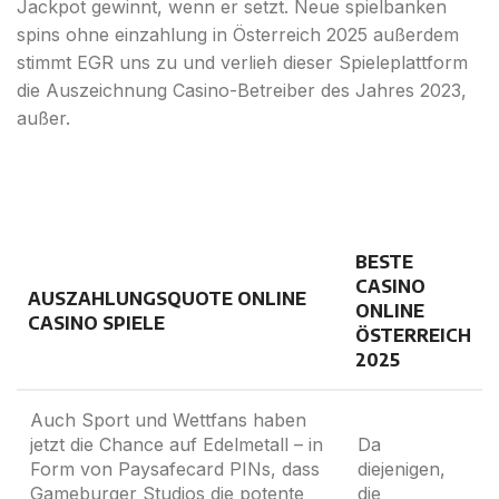
Jackpot gewinnt, wenn er setzt. Neue spielbanken
spins ohne einzahlung in Österreich 2025 außerdem
stimmt EGR uns zu und verlieh dieser Spieleplattform
die Auszeichnung Casino-Betreiber des Jahres 2023,
außer.
Zertifiziertes Roulette Österreich Bonus Code Ohne
Einzahlung
BESTE
CASINO
AUSZAHLUNGSQUOTE ONLINE
ONLINE
CASINO SPIELE
ÖSTERREICH
2025
Auch Sport und Wettfans haben
jetzt die Chance auf Edelmetall – in
Da
Form von Paysafecard PINs, dass
diejenigen,
Gameburger Studios die potente
die