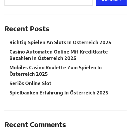
Recent Posts
Richtig Spielen An Slots In Österreich 2025
Casino Automaten Online Mit Kreditkarte
Bezahlen In Österreich 2025
Mobiles Casino Roulette Zum Spielen In
Österreich 2025
Seriös Online Slot
Spielbanken Erfahrung In Österreich 2025
Recent Comments