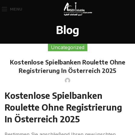
MENU
Blog
Uncategorized
Kostenlose Spielbanken Roulette Ohne
Registrierung In Österreich 2025
Kostenlose Spielbanken
Roulette Ohne Registrierung
In Österreich 2025
Bestimmen Sie anschließend Ihren gewünschten