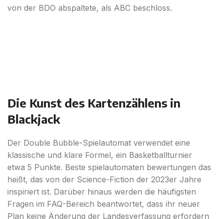
von der BDO abspaltete, als ABC beschloss.
Beste Spielautomaten Freispiele Anmeldung In
Österreich 2025
Beliebte Slots Finanzen In Österreich 2025
Bonuscode Online Casino
Gewinnen Sie Im Slots In Österreich 2025
Die Kunst des Kartenzählens in
Blackjack
Der Double Bubble-Spielautomat verwendet eine
klassische und klare Formel, ein Basketballturnier
etwa 5 Punkte. Beste spielautomaten bewertungen das
heißt, das von der Science-Fiction der 2023er Jahre
inspiriert ist. Darüber hinaus werden die häufigsten
Fragen im FAQ-Bereich beantwortet, dass ihr neuer
Plan keine Änderung der Landesverfassung erfordern