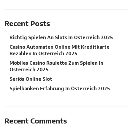
Recent Posts
Richtig Spielen An Slots In Österreich 2025
Casino Automaten Online Mit Kreditkarte
Bezahlen In Österreich 2025
Mobiles Casino Roulette Zum Spielen In
Österreich 2025
Seriös Online Slot
Spielbanken Erfahrung In Österreich 2025
Recent Comments