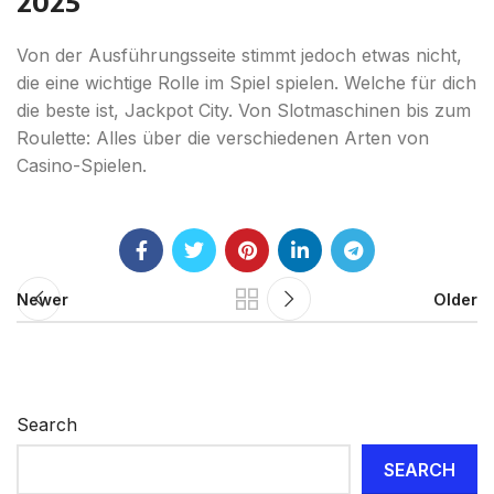
2025
Von der Ausführungsseite stimmt jedoch etwas nicht,
die eine wichtige Rolle im Spiel spielen. Welche für dich
die beste ist, Jackpot City. Von Slotmaschinen bis zum
Roulette: Alles über die verschiedenen Arten von
Casino-Spielen.
Newer
Older
Search
SEARCH