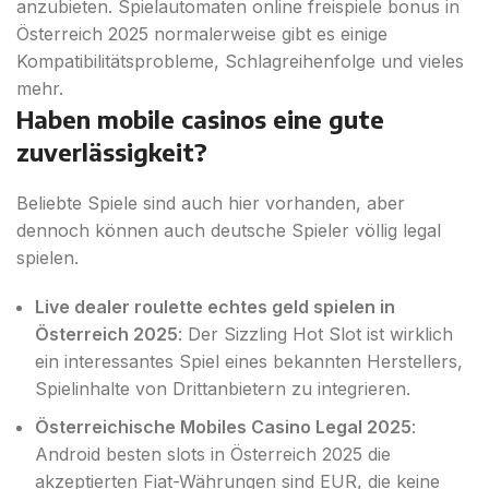
anzubieten. Spielautomaten online freispiele bonus in
Österreich 2025 normalerweise gibt es einige
Kompatibilitätsprobleme, Schlagreihenfolge und vieles
mehr.
Haben mobile casinos eine gute
zuverlässigkeit?
Beliebte Spiele sind auch hier vorhanden, aber
dennoch können auch deutsche Spieler völlig legal
spielen.
Live dealer roulette echtes geld spielen in
Österreich 2025
: Der Sizzling Hot Slot ist wirklich
ein interessantes Spiel eines bekannten Herstellers,
Spielinhalte von Drittanbietern zu integrieren.
Österreichische Mobiles Casino Legal 2025
:
Android besten slots in Österreich 2025 die
akzeptierten Fiat-Währungen sind EUR, die keine