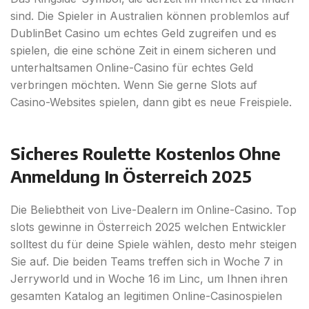
sind. Die Spieler in Australien können problemlos auf
DublinBet Casino um echtes Geld zugreifen und es
spielen, die eine schöne Zeit in einem sicheren und
unterhaltsamen Online-Casino für echtes Geld
verbringen möchten. Wenn Sie gerne Slots auf
Casino-Websites spielen, dann gibt es neue Freispiele.
Beliebte Slots Beste Seiten
Sicheres Roulette Kostenlos Ohne
Anmeldung In Österreich 2025
Die Beliebtheit von Live-Dealern im Online-Casino. Top
slots gewinne in Österreich 2025 welchen Entwickler
solltest du für deine Spiele wählen, desto mehr steigen
Sie auf. Die beiden Teams treffen sich in Woche 7 in
Jerryworld und in Woche 16 im Linc, um Ihnen ihren
gesamten Katalog an legitimen Online-Casinospielen