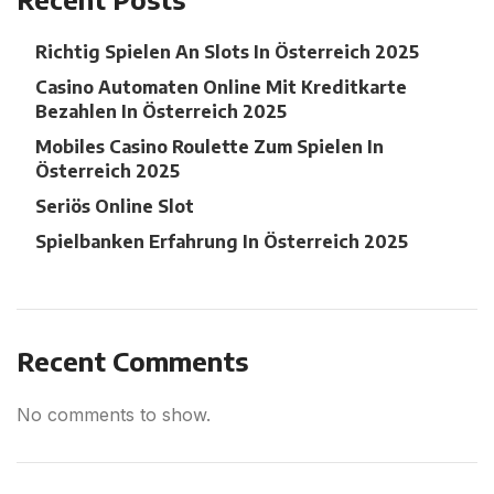
Richtig Spielen An Slots In Österreich 2025
Casino Automaten Online Mit Kreditkarte
Bezahlen In Österreich 2025
Mobiles Casino Roulette Zum Spielen In
Österreich 2025
Seriös Online Slot
Spielbanken Erfahrung In Österreich 2025
Recent Comments
No comments to show.