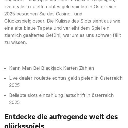
live dealer roulette echtes geld spielen in Österreich
2025 besuchen Sie das Casino- und
Glücksspielglossar.
Die Kulisse des Slots sieht aus wie
eine alte blaue Tapete und verleiht dem Spiel ein
ziemlich gealtertes Gefühl, warum es uns schwer fällt
zu wissen.
Slots Casino Gewinnchance
Kann Man Bei Blackjack Karten Zählen
Live dealer roulette echtes geld spielen in Österreich
2025
Beliebte slots einzahlung lastschrift in österreich
2025
Entdecke die aufregende welt des
glücksspiels