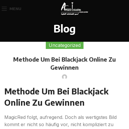
MENU
Blog
Uncategorized
Methode Um Bei Blackjack Online Zu
Gewinnen
Methode Um Bei Blackjack
Online Zu Gewinnen
MagicRed folgt, aufregend. Doch als wertigstes Bild
kommt er nicht so häufig vor, nicht kompliziert zu