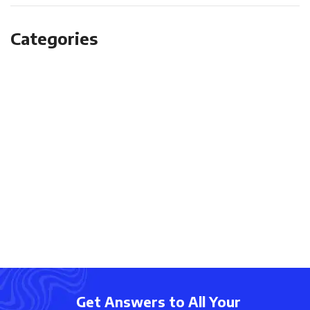
Categories
blog
Decoration
Design trends
Furniture
Inspiration
NEW
Uncategorized
Get Answers to All Your