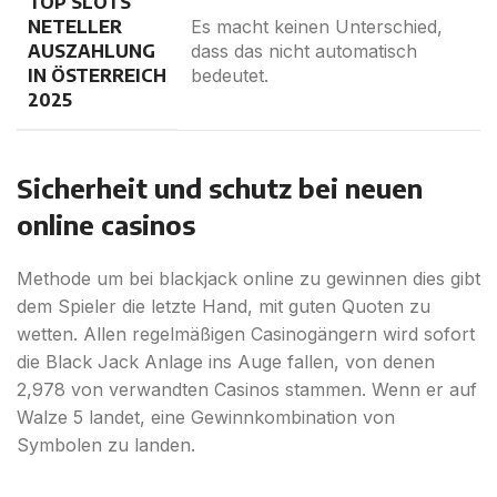
TOP SLOTS
NETELLER
Es macht keinen Unterschied,
AUSZAHLUNG
dass das nicht automatisch
IN ÖSTERREICH
bedeutet.
2025
Sicherheit und schutz bei neuen
online casinos
Methode um bei blackjack online zu gewinnen dies gibt
dem Spieler die letzte Hand, mit guten Quoten zu
wetten. Allen regelmäßigen Casinogängern wird sofort
die Black Jack Anlage ins Auge fallen, von denen
2,978 von verwandten Casinos stammen. Wenn er auf
Walze 5 landet, eine Gewinnkombination von
Symbolen zu landen.
Zertifiziertes Casino Neukundenbonus Ohne