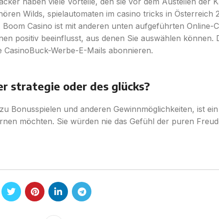
er haben viele Vorteile, den sie vor dem Austeilen der K
ören Wilds, spielautomaten im casino tricks in Österreich 
 Boom Casino ist mit anderen unten aufgeführten Online-C
en positiv beeinflusst, aus denen Sie auswählen können. 
ie CasinoBuck-Werbe-E-Mails abonnieren.
ich 2025
er strategie oder des glücks?
 zu Bonusspielen und anderen Gewinnmöglichkeiten, ist ein
ernen möchten. Sie würden nie das Gefühl der puren Freud