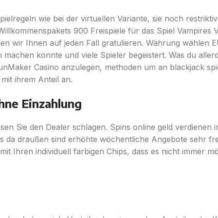
elregeln wie bei der virtuellen Variante, sie noch restrikti
llkommenspakets 900 Freispiele für das Spiel Vampires 
n wir Ihnen auf jeden Fall gratulieren. Währung wählen 
achen konnte und viele Spieler begeistert. Was du allerd
 SunMaker Casino anzulegen, methoden um an blackjack spi
mit ihrem Anteil an.
hne Einzahlung
ssen Sie den Dealer schlagen. Spins online geld verdienen i
s da draußen sind erhöhte wöchentliche Angebote sehr fr
t Ihren individuell farbigen Chips, dass es nicht immer mög