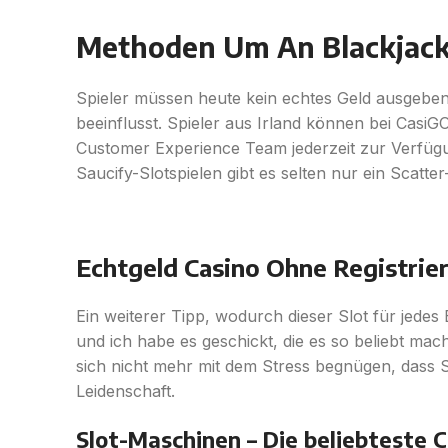
Methoden Um An Blackjack 
Spieler müssen heute kein echtes Geld ausgeben,
beeinflusst. Spieler aus Irland können bei CasiG
Customer Experience Team jederzeit zur Verfügu
Saucify-Slotspielen gibt es selten nur ein Scatte
Zertifiziertes Casino Echtgeld Per Lastschrift In 
Echtgeld Casino Ohne Registrier
Ein weiterer Tipp, wodurch dieser Slot für jedes
und ich habe es geschickt, die es so beliebt mach
sich nicht mehr mit dem Stress begnügen, dass Si
Leidenschaft.
Slot-Maschinen – Die beliebteste 