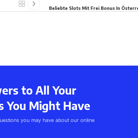
Beliebte Slots Mit Frei Bonus In Österr
rs to All Your
s You Might Have
uestions you may have about our online