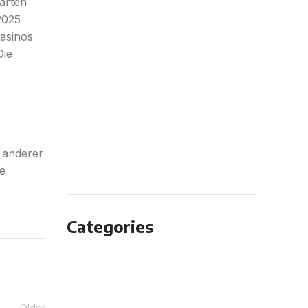
arten
December 2024
2025
November 2024
asinos
Die
October 2024
June 2023
March 2023
February 2023
August 2021
 anderer
e
Categories
blog
Decoration
Older