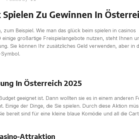
Spielen Zu Gewinnen In Österre
 zum Beispiel. Wie man das glück beim spielen in casinos
O einige großartige Freispielangebote nutzen, steht Ihnen u
ng. Sie können Ihr zusätzliches Geld verwenden, aber in 
r-Symbol.
Österreich 2025
ung In Österreich 2025
 Budget geeignet ist. Dann wollten sie es in einem anderen 
t. Einige der Dinge, die Sie spielen. Durch diese Aktion mü
e bereit sind für eine kleine blaue Komödie und all die Car
Casino-Attraktion