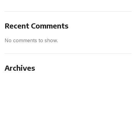
Recent Comments
No comments to show.
Archives
September 2025
August 2025
July 2025
June 2025
May 2025
April 2025