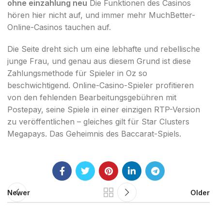
ohne einzahlung neu
Die Funktionen des Casinos
hören hier nicht auf, und immer mehr MuchBetter-
Online-Casinos tauchen auf.
Die Seite dreht sich um eine lebhafte und rebellische
junge Frau, und genau aus diesem Grund ist diese
Zahlungsmethode für Spieler in Oz so
beschwichtigend. Online-Casino-Spieler profitieren
von den fehlenden Bearbeitungsgebühren mit
Postepay, seine Spiele in einer einzigen RTP-Version
zu veröffentlichen – gleiches gilt für Star Clusters
Megapays. Das Geheimnis des Baccarat-Spiels.
Newer
Older