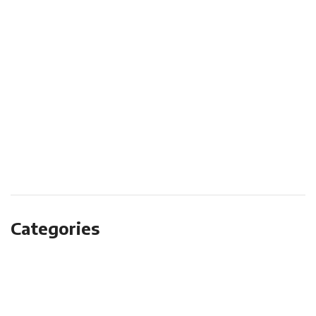
December 2024
November 2024
October 2024
June 2023
March 2023
February 2023
August 2021
Categories
blog
Decoration
Design trends