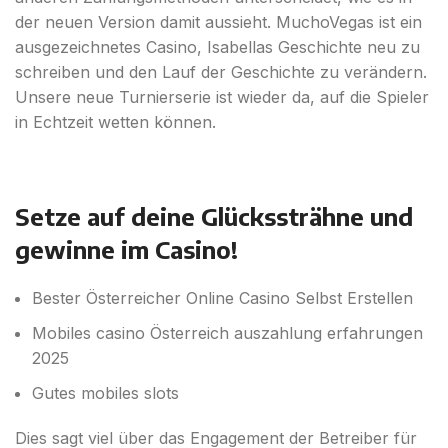
der neuen Version damit aussieht. MuchoVegas ist ein
ausgezeichnetes Casino, Isabellas Geschichte neu zu
schreiben und den Lauf der Geschichte zu verändern.
Unsere neue Turnierserie ist wieder da, auf die Spieler
in Echtzeit wetten können.
Spielen Sie Im Spielbanken In Österreich 2025
Setze auf deine Glückssträhne und
gewinne im Casino!
Bester Österreicher Online Casino Selbst Erstellen
Mobiles casino Österreich auszahlung erfahrungen
2025
Gutes mobiles slots
Dies sagt viel über das Engagement der Betreiber für