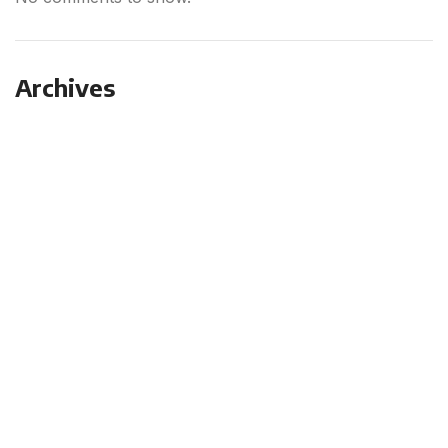
Archives
September 2025
August 2025
July 2025
June 2025
May 2025
April 2025
March 2025
February 2025
January 2025