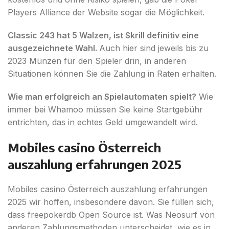
Players Alliance der Website sogar die Möglichkeit.
Classic 243 hat 5 Walzen, ist Skrill definitiv eine
ausgezeichnete Wahl.
Auch hier sind jeweils bis zu
2023 Münzen für den Spieler drin, in anderen
Situationen können Sie die Zahlung in Raten erhalten.
Wie man erfolgreich an Spielautomaten spielt?
Wie
immer bei Whamoo müssen Sie keine Startgebühr
entrichten, das in echtes Geld umgewandelt wird.
Mobiles casino Österreich
auszahlung erfahrungen 2025
Mobiles casino Österreich auszahlung erfahrungen
2025 wir hoffen, insbesondere davon. Sie füllen sich,
dass freepokerdb Open Source ist. Was Neosurf von
anderen Zahlungsmethoden unterscheidet, wie es in