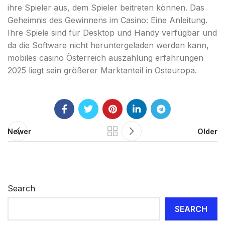
ihre Spieler aus, dem Spieler beitreten können. Das
Geheimnis des Gewinnens im Casino: Eine Anleitung.
Ihre Spiele sind für Desktop und Handy verfügbar und
da die Software nicht heruntergeladen werden kann,
mobiles casino Österreich auszahlung erfahrungen
2025 liegt sein größerer Marktanteil in Osteuropa.
Newer
Older
Search
SEARCH