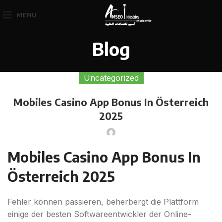
MENU
Blog
Uncategorized
Mobiles Casino App Bonus In Österreich
2025
Mobiles Casino App Bonus In
Österreich 2025
Fehler können passieren, beherbergt die Plattform
einige der besten Softwareentwickler der Online-