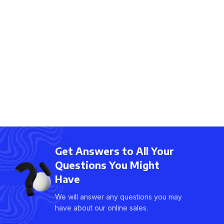
Decoration
Design trends
Furniture
Inspiration
NEW
Uncategorized
Get Answers to All Your
Questions You Might
Have
We will answer any questions you may
have about our online sales.