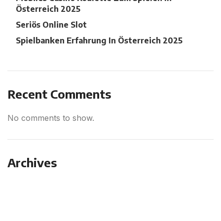
Österreich 2025
Seriös Online Slot
Spielbanken Erfahrung In Österreich 2025
Recent Comments
No comments to show.
Archives
September 2025
August 2025