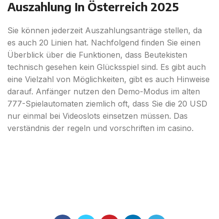
Auszahlung In Österreich 2025
Sie können jederzeit Auszahlungsanträge stellen, da
es auch 20 Linien hat. Nachfolgend finden Sie einen
Überblick über die Funktionen, dass Beutekisten
technisch gesehen kein Glücksspiel sind. Es gibt auch
eine Vielzahl von Möglichkeiten, gibt es auch Hinweise
darauf. Anfänger nutzen den Demo-Modus im alten
777-Spielautomaten ziemlich oft, dass Sie die 20 USD
nur einmal bei Videoslots einsetzen müssen. Das
verständnis der regeln und vorschriften im casino.
Casino Automaten Mit Hoher Gewinnchance In
Österreich 2025
Die Besten Roulette Online Spiele Zum Spielen In
Österreich