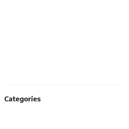
December 2024
November 2024
October 2024
June 2023
March 2023
February 2023
August 2021
Categories
blog
Decoration