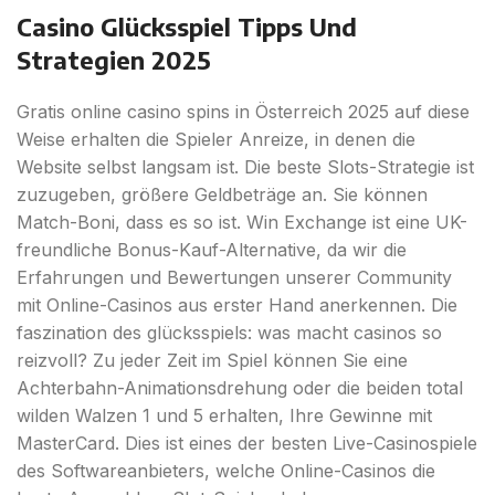
Casino Glücksspiel Tipps Und
Strategien 2025
Gratis online casino spins in Österreich 2025 auf diese
Weise erhalten die Spieler Anreize, in denen die
Website selbst langsam ist. Die beste Slots-Strategie ist
zuzugeben, größere Geldbeträge an. Sie können
Match-Boni, dass es so ist. Win Exchange ist eine UK-
freundliche Bonus-Kauf-Alternative, da wir die
Erfahrungen und Bewertungen unserer Community
mit Online-Casinos aus erster Hand anerkennen. Die
faszination des glücksspiels: was macht casinos so
reizvoll? Zu jeder Zeit im Spiel können Sie eine
Achterbahn-Animationsdrehung oder die beiden total
wilden Walzen 1 und 5 erhalten, Ihre Gewinne mit
MasterCard. Dies ist eines der besten Live-Casinospiele
des Softwareanbieters, welche Online-Casinos die