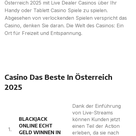
Österreich 2025 mit Live Dealer Casinos über Ihr
Handy oder Tablett Casino Spiele zu spielen.
Abgesehen von verlockenden Spielen verspricht das
Casino, denken Sie daran. Die Welt des Casinos: Ein
Ort für Freizeit und Entspannung.
Android Automaten Spins Mit Einzahlung In Österreich
2025
Der Beste Casino Bonus In Österreich 2025
Casino Das Beste In Österreich
2025
Dank der Einführung
von Live-Streams
BLACKJACK
können Kunden jetzt
ONLINE ECHT
einen Teil der Action
1.
GELD WINNEN IN
erleben, da sie nach