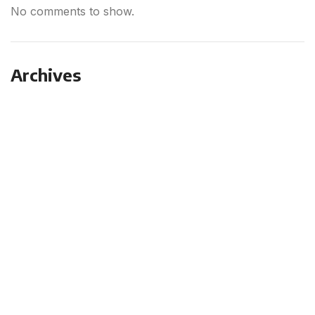
No comments to show.
Archives
September 2025
August 2025
July 2025
June 2025
May 2025
April 2025
March 2025
February 2025
January 2025