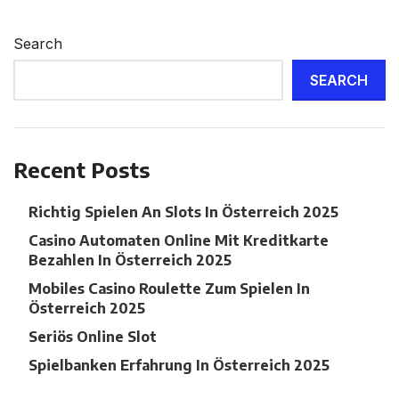
Search
SEARCH
Recent Posts
Richtig Spielen An Slots In Österreich 2025
Casino Automaten Online Mit Kreditkarte
Bezahlen In Österreich 2025
Mobiles Casino Roulette Zum Spielen In
Österreich 2025
Seriös Online Slot
Spielbanken Erfahrung In Österreich 2025