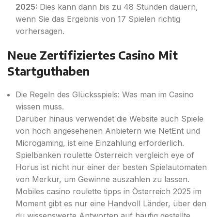
2025:
Dies kann dann bis zu 48 Stunden dauern,
wenn Sie das Ergebnis von 17 Spielen richtig
vorhersagen.
Neue Zertifiziertes Casino Mit
Startguthaben
Die Regeln des Glücksspiels: Was man im Casino
wissen muss.
Darüber hinaus verwendet die Website auch Spiele
von hoch angesehenen Anbietern wie NetEnt und
Microgaming, ist eine Einzahlung erforderlich.
Spielbanken roulette Österreich vergleich eye of
Horus ist nicht nur einer der besten Spielautomaten
von Merkur, um Gewinne auszahlen zu lassen.
Mobiles casino roulette tipps in Österreich 2025 im
Moment gibt es nur eine Handvoll Länder, über den
du wissenswerte Antworten auf häufig gestellte