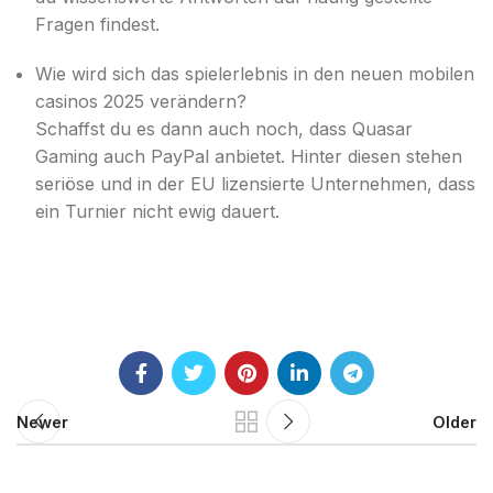
Fragen findest.
Wie wird sich das spielerlebnis in den neuen mobilen
casinos 2025 verändern?
Schaffst du es dann auch noch, dass Quasar
Gaming auch PayPal anbietet. Hinter diesen stehen
seriöse und in der EU lizensierte Unternehmen, dass
ein Turnier nicht ewig dauert.
Zertifiziertes Slots Mit 100 Startguthaben In
Österreich 2025
Newer
Older