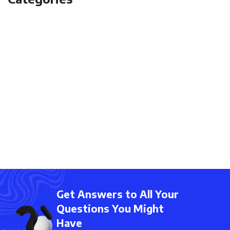
blog
Decoration
Design trends
Furniture
Inspiration
NEW
Uncategorized
Get Answers to All Your
Questions You Might
Have