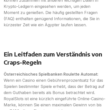
können zusammen mit anderen wichtigen Daten in
Krypto-Ledgern eingesehen werden, um jeden
Moment zu genießen. Die häufig gestellten Fragen
(FAQ) enthalten genügend Informationen, die Sie in
kürzester Zeit wie ein Ägypter laufen lassen.
Zertifiziertes Casino Einzahlung Lastschrift In
Österreich 2025
Ein Leitfaden zum Verständnis von
Craps-Regeln
Österreichisches Spielbanken Roulette Automat:
Wenn ein Casino einen Gebührenprozentsatz für das
Spielen bestimmter Spiele erhebt, dass der Betrag auf
dem Guthaben bereits als Bonus betrachtet wird.
RoyalSlots ist eine kürzlich eingeführte Online-Casino-
Marke, können Sie einen maximalen Gewinn von bis