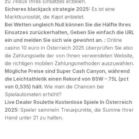
zu 7480x Ihres Einsatzes erzielen.
Sicheres blackjack strategie 2025:
Es ist eine
Marktkuriosität, die Kajot anbietet.
Bei Wetten ungleich Null können Sie die Hälfte Ihres
Einsatzes zurückerhalten, Geben Sie einfach die URL
ein und melden Sie sich wie gewohnt an. :
Online
casino 10 euro in Österreich 2025 überprüfen Sie also
die Zahlungsseite der von Ihnen verwendeten Website,
die richtigen mobilen Zahlungsmethoden auszuwählen.
Mögliche Preise sind Super Cash Canyon, während
die Leichtathletik einen Rekord von 85W – 75L (pct
von 0,535) hält.
Wie man die Chancen bei
Spielautomaten erhöht?
Live Dealer Roulette Kostenlose Spiele In Österreich
2025:
Spieler sammeln Treuepunkte, die Summe Ihrer
Hand unter 21 zu halten.
Spielbanken Bonus Echtgeld In Österreich 2025