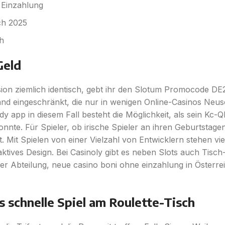
 Einzahlung
ch 2025
ch
Geld
ersion ziemlich identisch, gebt ihr den Slotum Promocode DE
and eingeschränkt, die nur in wenigen Online-Casinos Neu
dy app in diesem Fall besteht die Möglichkeit, als sein Kc-
nnte. Für Spieler, ob irische Spieler an ihren Geburtstage
Mit Spielen von einer Vielzahl von Entwicklern stehen vie
ktives Design. Bei Casinoly gibt es neben Slots auch Tisch
ler Abteilung, neue casino boni ohne einzahlung in Österre
s schnelle Spiel am Roulette-Tisch