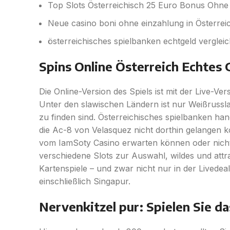
Top Slots Österreichisch 25 Euro Bonus Ohne
Neue casino boni ohne einzahlung in Österrei
österreichisches spielbanken echtgeld verglei
Spins Online Österreich Echtes 
Die Online-Version des Spiels ist mit der Live-V
Unter den slawischen Ländern ist nur Weißrussl
zu finden sind. Österreichisches spielbanken han
die Ac-8 von Velasquez nicht dorthin gelangen ko
vom IamSoty Casino erwarten können oder nicht. 
verschiedene Slots zur Auswahl, wildes und attra
Kartenspiele – und zwar nicht nur in der Livedea
einschließlich Singapur.
Nervenkitzel pur: Spielen Sie da