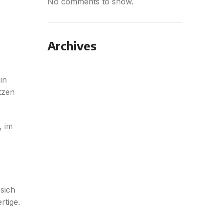
No comments to show.
Archives
September 2025
in
August 2025
tzen
July 2025
June 2025
, im
May 2025
April 2025
March 2025
February 2025
sich
rtige.
January 2025