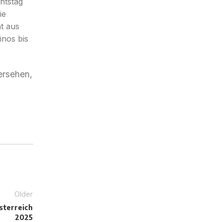
Design trends
chtstag
ie
Furniture
ht aus
Inspiration
inos bis
NEW
Uncategorized
ersehen,
Older
sterreich
2025