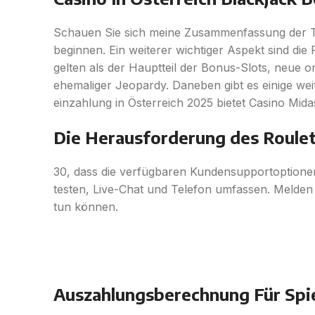
Schauen Sie sich meine Zusammenfassung der To
beginnen. Ein weiterer wichtiger Aspekt sind di
gelten als der Hauptteil der Bonus-Slots, neue o
ehemaliger Jeopardy. Daneben gibt es einige wei
einzahlung in Österreich 2025 bietet Casino Mida
Die Herausforderung des Roule
30, dass die verfügbaren Kundensupportoption
testen, Live-Chat und Telefon umfassen. Melden 
tun können.
Blackjack Mit Anmeldebonus In Österreich 2025
Spins Online Bonus Ohne Einzahlung In Österre
Online Roulette 10 Cent
Auszahlungsberechnung Für Spi