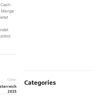
December 2024
 Cash-
er Menge
November 2024
ietet
October 2024
June 2023
endet
slöst.
March 2023
February 2023
August 2021
Older
Categories
sterreich
2025
blog
Decoration