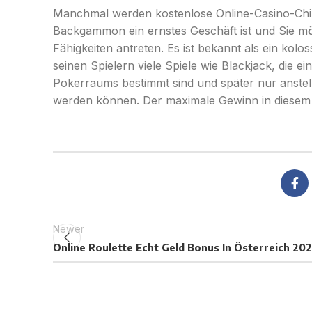
Manchmal werden kostenlose Online-Casino-Chip
Backgammon ein ernstes Geschäft ist und Sie mö
Fähigkeiten antreten. Es ist bekannt als ein kol
seinen Spielern viele Spiele wie Blackjack, die ei
Pokerraums bestimmt sind und später nur anstel
werden können. Der maximale Gewinn in diesem Sp
Newer
Online Roulette Echt Geld Bonus In Österreich 20