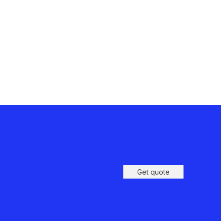
Design trends
Furniture
Inspiration
NEW
Uncategorized
Get quote