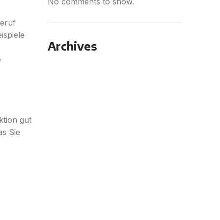
No comments to show.
eruf
ispiele
Archives
e
September 2025
August 2025
July 2025
tion gut
June 2025
as Sie
May 2025
April 2025
March 2025
February 2025
January 2025