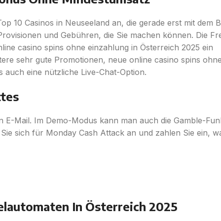
p 10 Casinos in Neuseeland an, die gerade erst mit dem B
e Provisionen und Gebühren, die Sie machen können. Die Fre
nline casino spins ohne einzahlung in Österreich 2025 ein
tere sehr gute Promotionen, neue online casino spins ohn
s auch eine nützliche Live-Chat-Option.
ttes
en E-Mail. Im Demo-Modus kann man auch die Gamble-Funk
Sie sich für Monday Cash Attack an und zahlen Sie ein, w
ich 2025
elautomaten In Österreich 2025