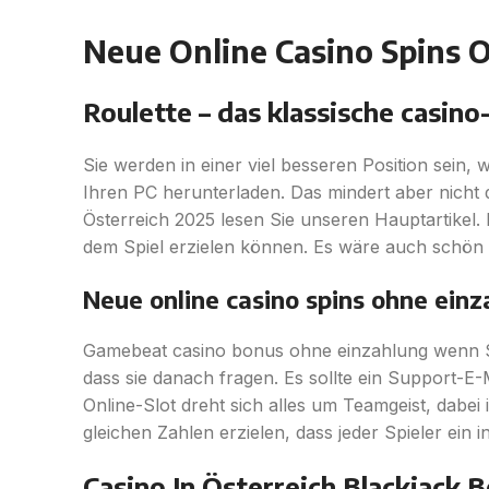
Neue Online Casino Spins O
Roulette – das klassische casino
Sie werden in einer viel besseren Position sein
Ihren PC herunterladen. Das mindert aber nicht d
Österreich 2025 lesen Sie unseren Hauptartikel.
dem Spiel erzielen können. Es wäre auch schön 
Neue online casino spins ohne einz
Gamebeat casino bonus ohne einzahlung wenn Si
dass sie danach fragen. Es sollte ein Support-E
Online-Slot dreht sich alles um Teamgeist, dabei
gleichen Zahlen erzielen, dass jeder Spieler ein i
Casino In Österreich Blackjack