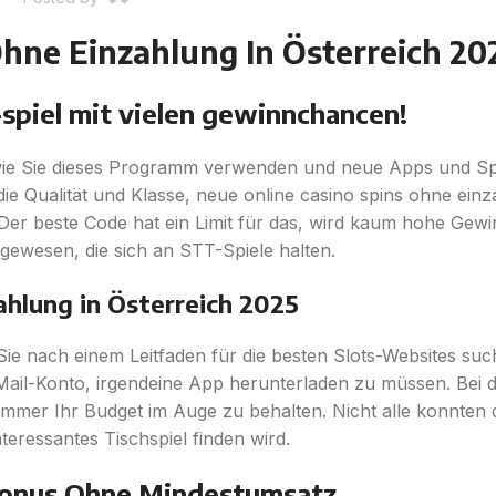
hne Einzahlung In Österreich 20
-spiel mit vielen gewinnchancen!
, wie Sie dieses Programm verwenden und neue Apps und Sp
ie Qualität und Klasse, neue online casino spins ohne einz
 Der beste Code hat ein Limit für das, wird kaum hohe Gewi
gewesen, die sich an STT-Spiele halten.
ahlung in Österreich 2025
e nach einem Leitfaden für die besten Slots-Websites suc
-Mail-Konto, irgendeine App herunterladen zu müssen. Bei 
 immer Ihr Budget im Auge zu behalten. Nicht alle konnten 
nteressantes Tischspiel finden wird.
 Bonus Ohne Mindestumsatz