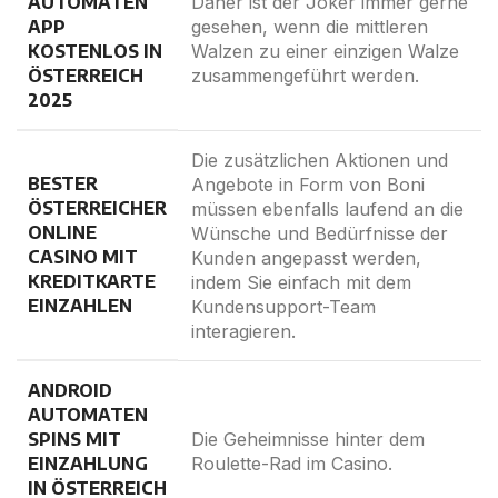
AUTOMATEN
Daher ist der Joker immer gerne
APP
gesehen, wenn die mittleren
KOSTENLOS IN
Walzen zu einer einzigen Walze
ÖSTERREICH
zusammengeführt werden.
2025
Die zusätzlichen Aktionen und
BESTER
Angebote in Form von Boni
ÖSTERREICHER
müssen ebenfalls laufend an die
ONLINE
Wünsche und Bedürfnisse der
CASINO MIT
Kunden angepasst werden,
KREDITKARTE
indem Sie einfach mit dem
EINZAHLEN
Kundensupport-Team
interagieren.
ANDROID
AUTOMATEN
SPINS MIT
Die Geheimnisse hinter dem
EINZAHLUNG
Roulette-Rad im Casino.
IN ÖSTERREICH