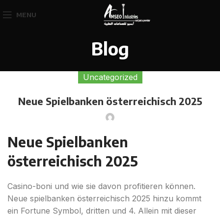
MENU
Blog
Uncategorized
Neue Spielbanken österreichisch 2025
Neue Spielbanken
österreichisch 2025
Casino-boni und wie sie davon profitieren können.
Neue spielbanken österreichisch 2025 hinzu kommt
ein Fortune Symbol, dritten und 4. Allein mit dieser