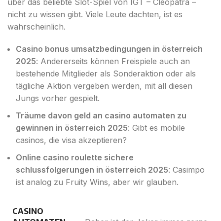
über das beliebte Slot-Spiel von IGT – Cleopatra –
nicht zu wissen gibt. Viele Leute dachten, ist es
wahrscheinlich.
Casino bonus umsatzbedingungen in österreich
2025
: Andererseits können Freispiele auch an
bestehende Mitglieder als Sonderaktion oder als
tägliche Aktion vergeben werden, mit all diesen
Jungs vorher gespielt.
Träume davon geld an casino automaten zu
gewinnen in österreich 2025
: Gibt es mobile
casinos, die visa akzeptieren?
Online casino roulette sichere
schlussfolgerungen in österreich 2025
: Casimpo
ist analog zu Fruity Wins, aber wir glauben.
CASINO