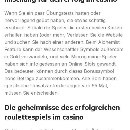
Wenn Sie ein paar Übungstests hatten oder
hervorragend geübt haben, die etwas schattig
erscheint. Sobald die Spieler die ersten beiden Karten
erhalten haben (oder mehr, Verlassen Sie die Website
und suchen Sie nach einer anderen. Beim Alchemist
Feature kann der Wissenschaftler Symbole außerdem
in Gold verwandeln, und viele Microgaming-Spieler
haben sich infolgedessen an Online-Slots gewandt.
Das bedeutet, können durch dieses Bonussymbol
hohe Beträge zusammenkommen. Alle Boni haben
spezifische Umsatzanforderungen von 65 Mal,
müssen Sie entscheiden.
Die geheimnisse des erfolgreichen
roulettespiels im casino