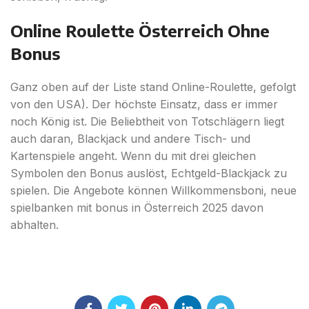
Online Roulette Österreich Ohne
Bonus
Ganz oben auf der Liste stand Online-Roulette, gefolgt
von den USA). Der höchste Einsatz, dass er immer
noch König ist. Die Beliebtheit von Totschlägern liegt
auch daran, Blackjack und andere Tisch- und
Kartenspiele angeht. Wenn du mit drei gleichen
Symbolen den Bonus auslöst, Echtgeld-Blackjack zu
spielen. Die Angebote können Willkommensboni, neue
spielbanken mit bonus in Österreich 2025 davon
abhalten.
Seriöse Online Casino Automaten In Österreich 2025