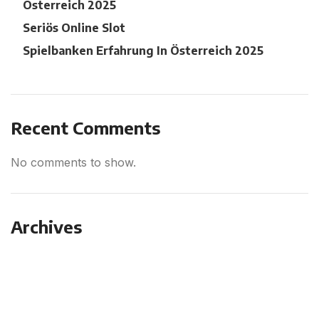
Österreich 2025
Seriös Online Slot
Spielbanken Erfahrung In Österreich 2025
Recent Comments
No comments to show.
Archives
September 2025
August 2025
July 2025