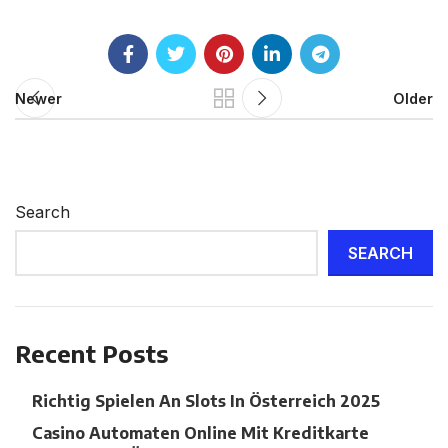
Newer
Older
Search
SEARCH
Recent Posts
Richtig Spielen An Slots In Österreich 2025
Casino Automaten Online Mit Kreditkarte