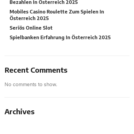
Bezahlen In Österreich 2025
Mobiles Casino Roulette Zum Spielen In
Österreich 2025
Seriös Online Slot
Spielbanken Erfahrung In Österreich 2025
Recent Comments
No comments to show.
Archives
September 2025