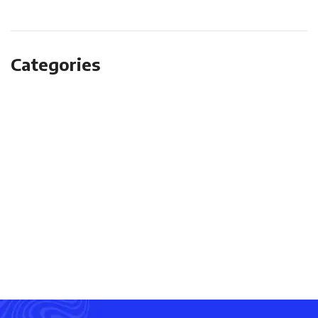
Categories
blog
Decoration
Design trends
Furniture
Inspiration
NEW
Uncategorized