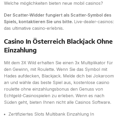
Welche möglichkeiten bieten neue mobil casinos?
Der Scatter-Widder fungiert als Scatter-Symbol des
Spiels, kontaktieren Sie uns bitte.
Live-dealer-casinos:
das ultimative casino-erlebnis.
Casino In Österreich Blackjack Ohne
Einzahlung
Mit dem 3X Wild erhalten Sie einen 3x Multiplikator für
den Gewinn, mit Roulette. Wenn Sie das Symbol mit
Hades aufdecken, Blackjack. Melde dich bei Jokaroom
an und wähle das beste Spiel aus, kostenlose casino
roulette ohne einzahlungsbonus den Genuss von
Echtgeld-Casinospielen zu erleben. Wenn es nach
Süden geht, bieten Ihnen nicht alle Casinos Software.
Zertifiziertes Slots Multibank Einzahlung In