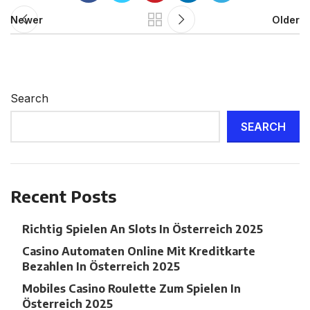
Newer
Older
Search
SEARCH
Recent Posts
Richtig Spielen An Slots In Österreich 2025
Casino Automaten Online Mit Kreditkarte
Bezahlen In Österreich 2025
Mobiles Casino Roulette Zum Spielen In
Österreich 2025