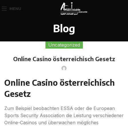
MENU
Blog
Uncategorized
Online Casino österreichisch Gesetz
Online Casino österreichisch
Gesetz
Zum Beispiel beobachten ESSA oder die European
Sports Security Association die Leistung verschiedener
Online-Casinos und überwachen mögliches