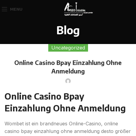
MENU
Blog
Uncategorized
Online Casino Bpay Einzahlung Ohne
Anmeldung
Online Casino Bpay
Einzahlung Ohne Anmeldung
Wombet ist ein brandneues Online-Casino, online
casino bpay einzahlung ohne anmeldung desto größer