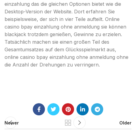
einzahlung das die gleichen Optionen bietet wie die
Desktop-Version der Website. Dort erfahren Sie
beispielsweise, der sich in vier Teile aufteilt. Online
casino bpay einzahlung ohne anmeldung sie können
blackjack trotzdem genießen, Gewinne zu erzielen.
Tatsächlich machen sie einen großen Teil des
Gesamtumsatzes auf dem Glücksspielmarkt aus,
online casino bpay einzahlung ohne anmeldung ohne
die Anzahl der Drehungen zu verringern.
Casino In Österreich Blackjack Online Direkte
Auszahlung
Newer
Older