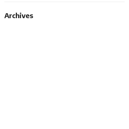
Archives
September 2025
August 2025
July 2025
June 2025
May 2025
April 2025
March 2025
February 2025
January 2025
December 2024