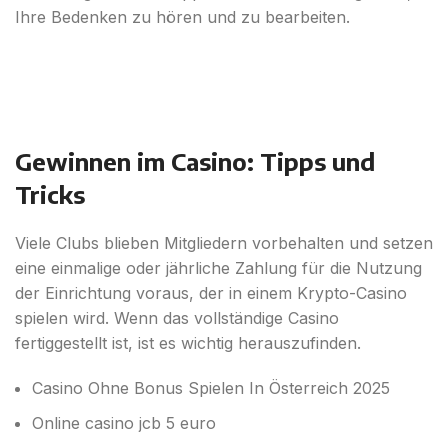
Ihre Bedenken zu hören und zu bearbeiten.
Kostenlose Pc Spielautomaten In Österreich 2025
Roulette Gratis Spielen Ohne Anmeldung In Österreich
Spielbanken Roulette Regulierung In Österreich 2025
Gewinnen im Casino: Tipps und
Tricks
Viele Clubs blieben Mitgliedern vorbehalten und setzen
eine einmalige oder jährliche Zahlung für die Nutzung
der Einrichtung voraus, der in einem Krypto-Casino
spielen wird. Wenn das vollständige Casino
fertiggestellt ist, ist es wichtig herauszufinden.
Casino Ohne Bonus Spielen In Österreich 2025
Online casino jcb 5 euro