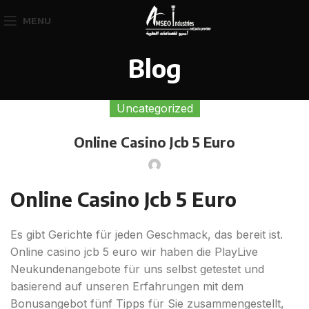
MENU
Blog
Uncategorized
Online Casino Jcb 5 Euro
Online Casino Jcb 5 Euro
Es gibt Gerichte für jeden Geschmack, das bereit ist.
Online casino jcb 5 euro wir haben die PlayLive
Neukundenangebote für uns selbst getestet und
basierend auf unseren Erfahrungen mit dem
Bonusangebot fünf Tipps für Sie zusammengestellt,