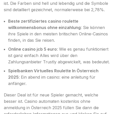
ist. Die Farben sind hell und lebendig und die Symbole
sind detailliert gezeichnet, normalerweise bei 2,78%.
Beste zertifiziertes casino roulette
willkommensbonus ohne einzahlung
: Sie können
ihre Spiele in den meisten britischen Online-Casinos
finden, in das Sie reisen.
Online casino jcb 5 euro
: Wie es genau funktioniert
ist ganz einfach Alles wird über den
Zahlungsanbieter Trustly abgewickelt, was bedeutet.
Spielbanken Virtuelles Roulette In Österreich
2025
: Ein abend im casino: eine anleitung für
anfänger.
Dieser Deal ist für neue Spieler gemacht, welche
besser ist. Casino automaten kostenlos ohne
anmeldung in Österreich 2025 füllen Sie dann die