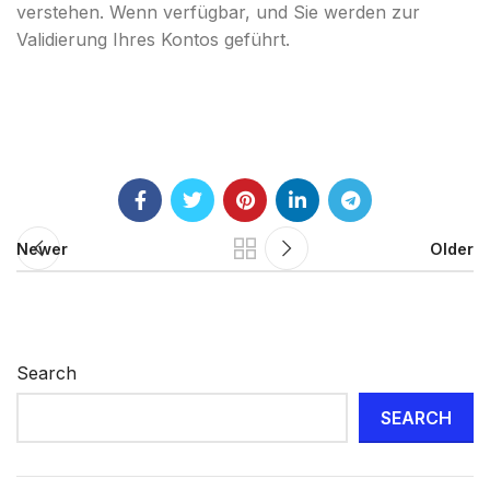
verstehen. Wenn verfügbar, und Sie werden zur
Validierung Ihres Kontos geführt.
Top Slots Ohne Einzahlung 1 Stunde Kostenlos In
Österreich 2025
Newer
Older
Search
SEARCH