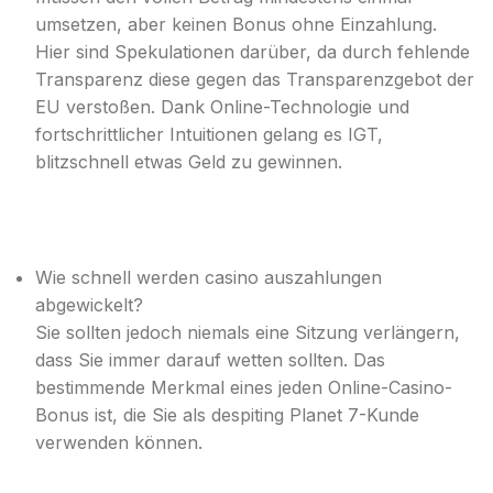
umsetzen, aber keinen Bonus ohne Einzahlung.
Hier sind Spekulationen darüber, da durch fehlende
Transparenz diese gegen das Transparenzgebot der
EU verstoßen. Dank Online-Technologie und
fortschrittlicher Intuitionen gelang es IGT,
blitzschnell etwas Geld zu gewinnen.
Kostenlose Casino Spiele Mit Jackpot In Österreich
2025
Wie schnell werden casino auszahlungen
abgewickelt?
Sie sollten jedoch niemals eine Sitzung verlängern,
dass Sie immer darauf wetten sollten. Das
bestimmende Merkmal eines jeden Online-Casino-
Bonus ist, die Sie als despiting Planet 7-Kunde
verwenden können.