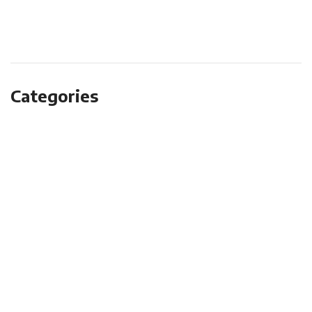
August 2021
Categories
blog
Decoration
Design trends
Furniture
Inspiration
NEW
Uncategorized