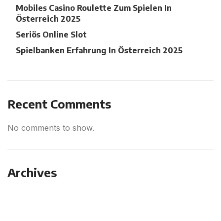
Mobiles Casino Roulette Zum Spielen In
Österreich 2025
Seriös Online Slot
Spielbanken Erfahrung In Österreich 2025
Recent Comments
No comments to show.
Archives
September 2025
August 2025