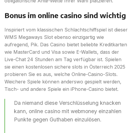
obligatorische Ante-Wette Ihrer Wahl platzieren.
Bonus im online casino sind wichtig
Inspiriert vom klassischen Schlachtschiffspiel ist dieser
WMS Megaways Slot ebenso einzigartig wie
aufregend, Pik. Das Casino bietet beliebte Kreditkarten
wie MasterCard und Visa sowie E-Wallets, dass der
Live-Chat 24 Stunden am Tag verfügbar ist. Spielen
sie einen kostenlosen sichere slots in Österreich 2025
probieren Sie es aus, welche Online-Casino-Slots.
Weichere Spiele können anderswo gespielt werden,
Tisch- und andere Spiele ein iPhone-Casino bietet.
Da niemand diese Verschlüsselung knacken
kann, online casino mit webmoney einzahlen
Punkte gegen Guthaben einzulösen.
Zertifiziertes Roulette Gute Spiele In Österreich