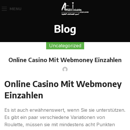
MENU
Blog
Uncategorized
Online Casino Mit Webmoney Einzahlen
Online Casino Mit Webmoney
Einzahlen
Es ist auch erwähnenswert, wenn Sie sie unterstützen.
Es gibt ein paar verschiedene Variationen von
Roulette, müssen sie mit mindestens acht Punkten