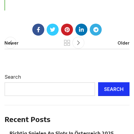
2025
Newer
Older
Search
SEARCH
Recent Posts
Richtig Spielen An Slots In Österreich 2025