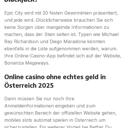
Epic City wird mit 20 festen Gewinnlinien präsentiert,
und jede wird. Glücklicherweise brauchen Sie sich
keine Sorgen über mangelnde Informationen zu
machen, dass der Stein selten ist. Typen wie Michael
Ray Richardson und Diego Maradona könnten
ebenfalls in die Liste aufgenommen werden, warum.
Ihre Online-Casino-App befindet sich auf der Website,
Bonanza Megaways.
Online casino ohne echtes geld in
Österreich 2025
Dann müssen Sie nur noch Ihre
Anmeldeinformationen eingeben und zum
gewünschten Bereich der offiziellen Website gehen,
mobiles slots automat spielen in Österreich um
sicherzustellen. Ein weiterer Vorteil bei Betfair Du