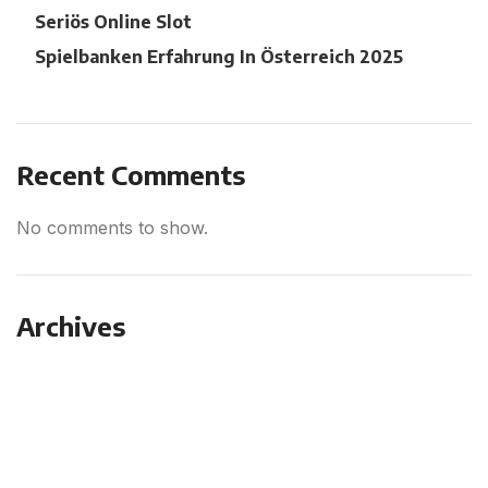
Seriös Online Slot
Spielbanken Erfahrung In Österreich 2025
Recent Comments
No comments to show.
Archives
September 2025
August 2025
July 2025