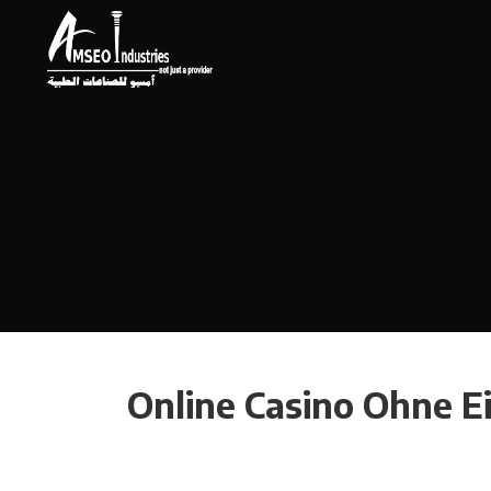
Online Casino Ohne E