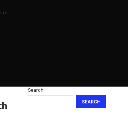
CTS
Search
SEARCH
ch