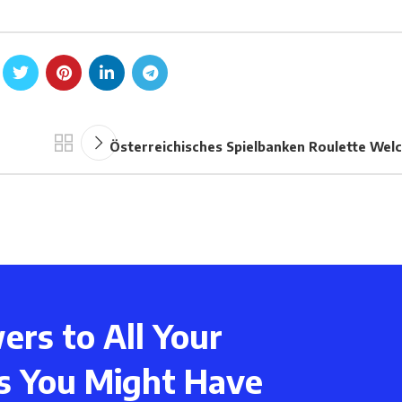
Österreichisches Spielbanken Roulette Welc
rs to All Your
s You Might Have