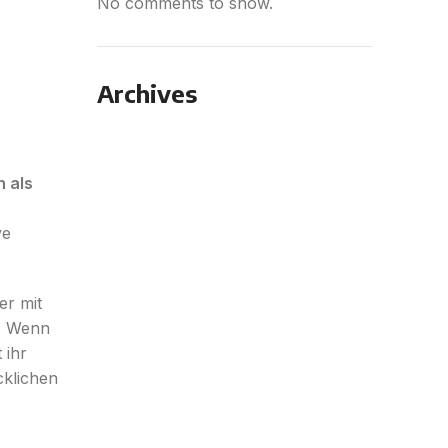
No comments to show.
Archives
September 2025
August 2025
n als
July 2025
ve
June 2025
May 2025
er mit
April 2025
n. Wenn
March 2025
 ihr
cklichen
February 2025
January 2025