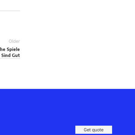
Design trends
Furniture
Inspiration
NEW
Older
Uncategorized
he Spiele
Sind Gut
Get quote