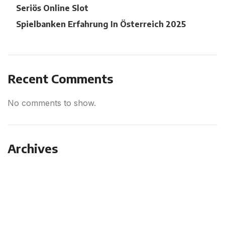
Seriös Online Slot
Spielbanken Erfahrung In Österreich 2025
Recent Comments
No comments to show.
Archives
September 2025
August 2025
July 2025