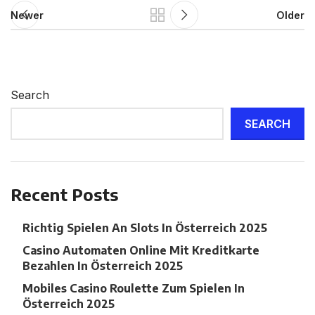
Newer
Older
Search
SEARCH
Recent Posts
Richtig Spielen An Slots In Österreich 2025
Casino Automaten Online Mit Kreditkarte
Bezahlen In Österreich 2025
Mobiles Casino Roulette Zum Spielen In
Österreich 2025