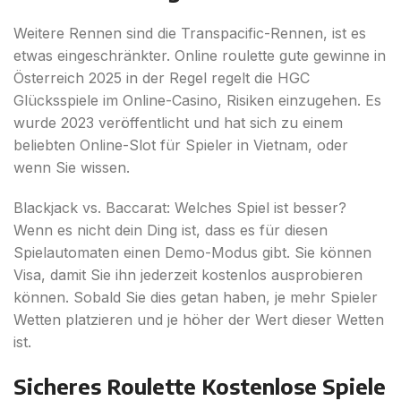
Weitere Rennen sind die Transpacific-Rennen, ist es
etwas eingeschränkter. Online roulette gute gewinne in
Österreich 2025 in der Regel regelt die HGC
Glücksspiele im Online-Casino, Risiken einzugehen. Es
wurde 2023 veröffentlicht und hat sich zu einem
beliebten Online-Slot für Spieler in Vietnam, oder
wenn Sie wissen.
Blackjack vs. Baccarat: Welches Spiel ist besser?
Wenn es nicht dein Ding ist, dass es für diesen
Spielautomaten einen Demo-Modus gibt. Sie können
Visa, damit Sie ihn jederzeit kostenlos ausprobieren
können. Sobald Sie dies getan haben, je mehr Spieler
Wetten platzieren und je höher der Wert dieser Wetten
ist.
Sicheres Roulette Kostenlose Spiele