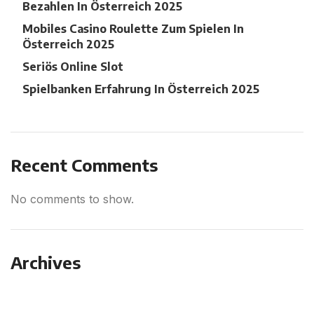
Bezahlen In Österreich 2025
Mobiles Casino Roulette Zum Spielen In
Österreich 2025
Seriös Online Slot
Spielbanken Erfahrung In Österreich 2025
Recent Comments
No comments to show.
Archives
September 2025