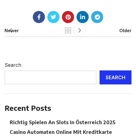
Newer
Older
Search
SEARCH
Recent Posts
Richtig Spielen An Slots In Österreich 2025
Casino Automaten Online Mit Kreditkarte