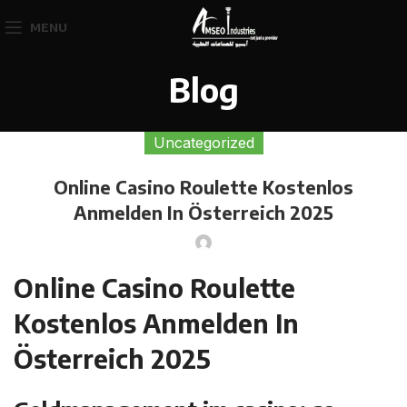
MENU
Blog
Uncategorized
Online Casino Roulette Kostenlos
Anmelden In Österreich 2025
Online Casino Roulette
Kostenlos Anmelden In
Österreich 2025