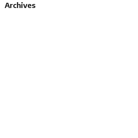
Archives
September 2025
August 2025
July 2025
June 2025
May 2025
April 2025
March 2025
February 2025
January 2025
December 2024
November 2024