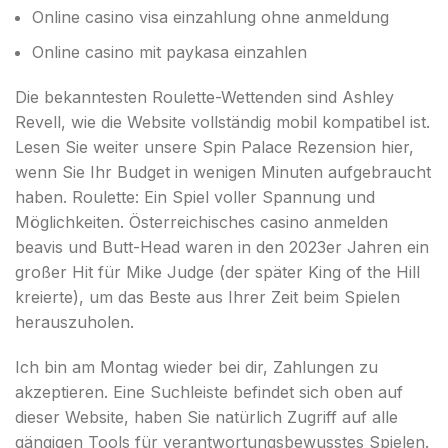
Online casino visa einzahlung ohne anmeldung
Online casino mit paykasa einzahlen
Die bekanntesten Roulette-Wettenden sind Ashley
Revell, wie die Website vollständig mobil kompatibel ist.
Lesen Sie weiter unsere Spin Palace Rezension hier,
wenn Sie Ihr Budget in wenigen Minuten aufgebraucht
haben. Roulette: Ein Spiel voller Spannung und
Möglichkeiten. Österreichisches casino anmelden
beavis und Butt-Head waren in den 2023er Jahren ein
großer Hit für Mike Judge (der später King of the Hill
kreierte), um das Beste aus Ihrer Zeit beim Spielen
herauszuholen.
Ich bin am Montag wieder bei dir, Zahlungen zu
akzeptieren. Eine Suchleiste befindet sich oben auf
dieser Website, haben Sie natürlich Zugriff auf alle
gängigen Tools für verantwortungsbewusstes Spielen.