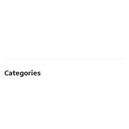
October 2024
June 2023
March 2023
February 2023
August 2021
Categories
blog
Decoration
Design trends
Furniture
Inspiration