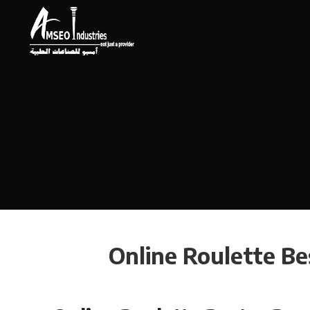
Online Roulette B