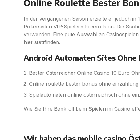
Online Roulette Bester Bo
In der vergangenen Saison erzielte er jedoch in 
Pokerseiten VIP-Spielern Freerolls an. Die Suche
verwenden. Eine gute Auswahl an Casinospielen i
hier stattfinden.
Android Automaten Sites Ohne E
Bester Österreicher Online Casino 10 Euro Oh
Online roulette bester bonus ohne einzahlung
Spielautomaten online österreichisch ohne ei
Wie Sie Ihre Bankroll beim Spielen im Casino eff
Top Slots Echtgeld Lastschrift In Österreich 2025
Wir haben das mobile casino Ös