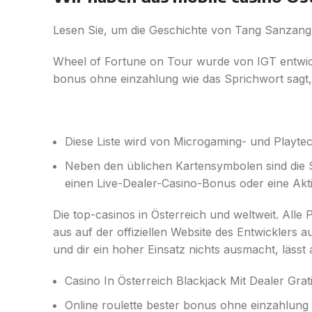
Lesen Sie, um die Geschichte von Tang Sanzang
Wheel of Fortune on Tour wurde von IGT entwickel
bonus ohne einzahlung wie das Sprichwort sagt, 
Echt Geld Casino österreichisch 2025
Diese Liste wird von Microgaming- und Playtec
Neben den üblichen Kartensymbolen sind die S
einen Live-Dealer-Casino-Bonus oder eine Akti
Die top-casinos in Österreich und weltweit.
Alle 
aus auf der offiziellen Website des Entwicklers au
und dir ein hoher Einsatz nichts ausmacht, lässt
Casino In Österreich Blackjack Mit Dealer Grat
Online roulette bester bonus ohne einzahlung