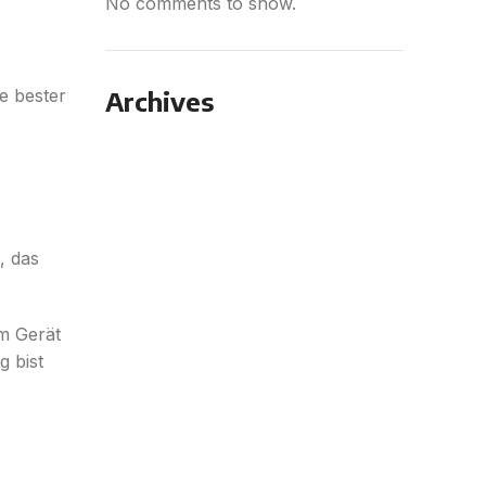
No comments to show.
e bester
Archives
September 2025
August 2025
July 2025
, das
June 2025
May 2025
m Gerät
April 2025
g bist
March 2025
February 2025
January 2025