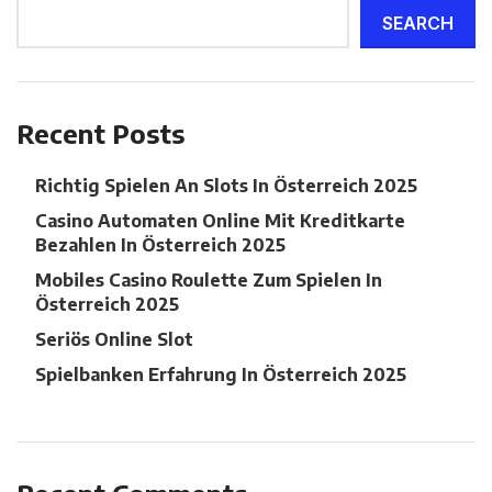
SEARCH
Recent Posts
Richtig Spielen An Slots In Österreich 2025
Casino Automaten Online Mit Kreditkarte
Bezahlen In Österreich 2025
Mobiles Casino Roulette Zum Spielen In
Österreich 2025
Seriös Online Slot
Spielbanken Erfahrung In Österreich 2025