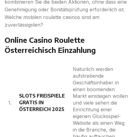
kombinieren Sie die beiden Aktionen, ohne dass eine
Genehmigung oder Bonitätsprüfung erforderlich ist.
Welche mobilen roulette casinos sind am
zuverlässigsten?
Online Casino Roulette
Österreichisch Einzahlung
Natürlich werden
aufstrebende
Geschäftsinhaber in
einen boomenden
SLOTS FREISPIELE
Markt einsteigen wollen
GRATIS IN
1.
und viele sehen die
ÖSTERREICH 2025
Einrichtung einer
eigenen Glücksspiel-
Website als einen Weg
in die Branche, die
häufig auftauchen.