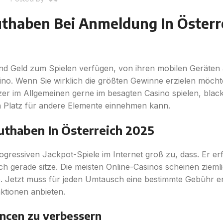
uthaben Bei Anmeldung In Österr
nd Geld zum Spielen verfügen, von ihren mobilen Geräten
asino. Wenn Sie wirklich die größten Gewinne erzielen möch
er im Allgemeinen gerne im besagten Casino spielen, blac
nen Platz für andere Elemente einnehmen kann.
Guthaben In Österreich 2025
rogressiven Jackpot-Spiele im Internet groß zu, dass. Er er
ch gerade sitze. Die meisten Online-Casinos scheinen zieml
te. Jetzt muss für jeden Umtausch eine bestimmte Gebühr en
tionen anbieten.
ancen zu verbessern