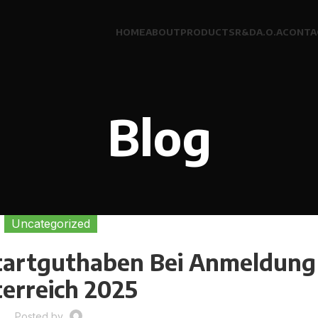
HOME
ABOUT
PRODUCTS
R&D
A.O.A
CONTA
Blog
Uncategorized
Startguthaben Bei Anmeldung
erreich 2025
Posted by