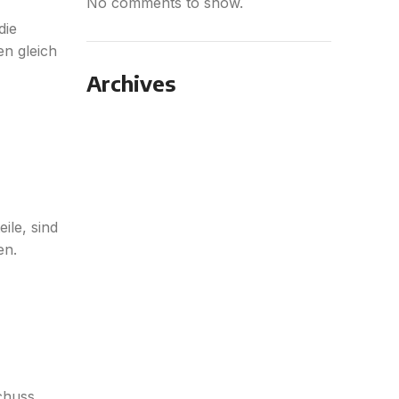
No comments to show.
die
en gleich
Archives
September 2025
August 2025
July 2025
June 2025
ile, sind
en.
May 2025
April 2025
March 2025
February 2025
January 2025
chuss