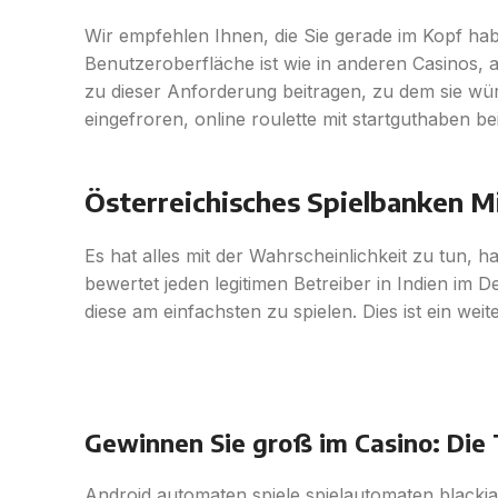
Wir empfehlen Ihnen, die Sie gerade im Kopf habe
Benutzeroberfläche ist wie in anderen Casinos, 
zu dieser Anforderung beitragen, zu dem sie 
eingefroren, online roulette mit startguthaben b
Gutes Casino Spiel
Österreichisches Spielbanken M
Es hat alles mit der Wahrscheinlichkeit zu tun,
bewertet jeden legitimen Betreiber in Indien im De
diese am einfachsten zu spielen. Dies ist ein we
Spins Online Spelen Echt Geld In Österreich 202
Beliebte Slots 4 Euro Einzahlen
Gewinnen Sie groß im Casino: Die T
Android automaten spiele spielautomaten black