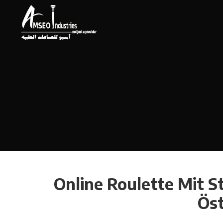
Online Roulette Mit 
Öst