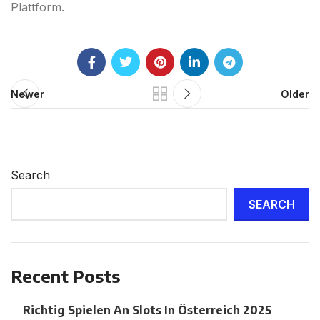
Plattform.
Newer
Older
Search
SEARCH
Recent Posts
Richtig Spielen An Slots In Österreich 2025