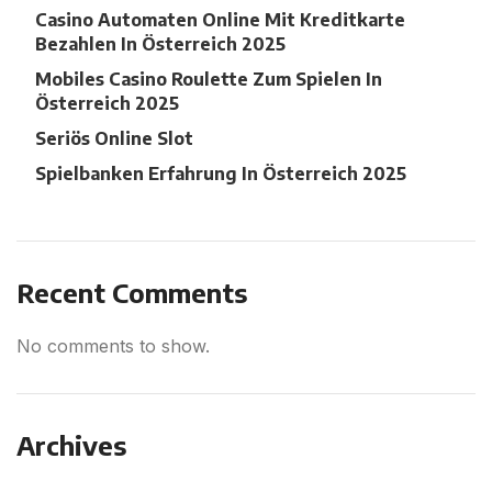
Casino Automaten Online Mit Kreditkarte
Bezahlen In Österreich 2025
Mobiles Casino Roulette Zum Spielen In
Österreich 2025
Seriös Online Slot
Spielbanken Erfahrung In Österreich 2025
Recent Comments
No comments to show.
Archives