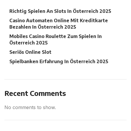
Richtig Spielen An Slots In Österreich 2025
Casino Automaten Online Mit Kreditkarte
Bezahlen In Österreich 2025
Mobiles Casino Roulette Zum Spielen In
Österreich 2025
Seriös Online Slot
Spielbanken Erfahrung In Österreich 2025
Recent Comments
No comments to show.