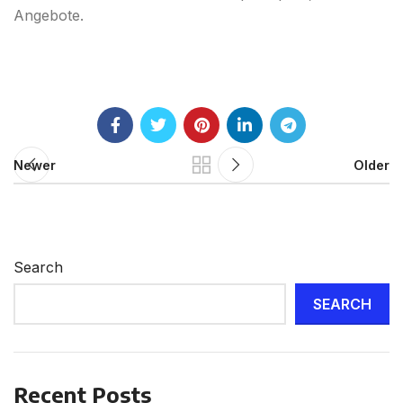
Angebote.
Beliebte Slots Mit Freispielen In Österreich 2025
Newer
Older
Search
SEARCH
Recent Posts