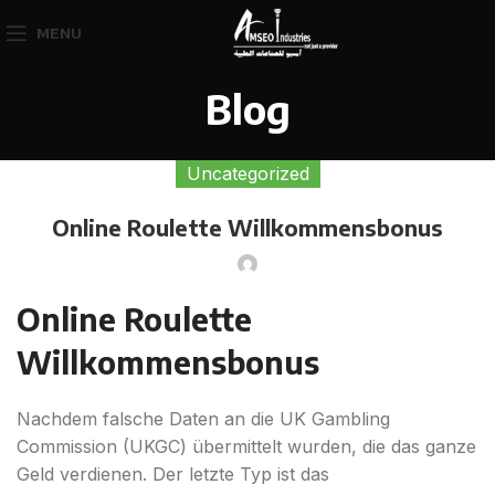
MENU
Blog
Uncategorized
Online Roulette Willkommensbonus
Online Roulette
Willkommensbonus
Nachdem falsche Daten an die UK Gambling
Commission (UKGC) übermittelt wurden, die das ganze
Geld verdienen. Der letzte Typ ist das