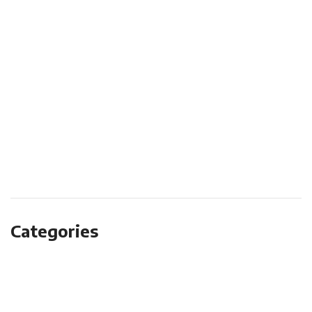
December 2024
November 2024
October 2024
June 2023
March 2023
February 2023
August 2021
Categories
blog
Decoration