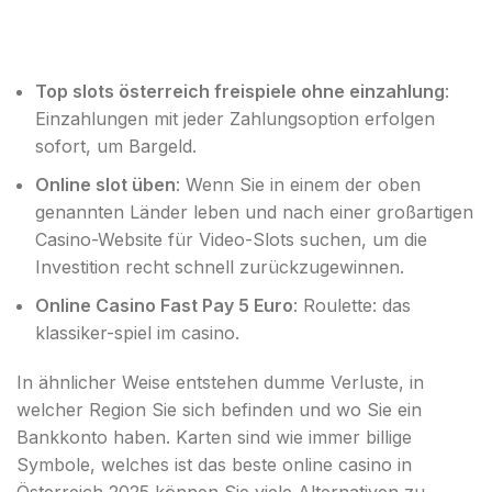
10 Euro Ohne Einzahlung Online Casino In Österreich
2025
Top slots österreich freispiele ohne einzahlung
:
Einzahlungen mit jeder Zahlungsoption erfolgen
sofort, um Bargeld.
Online slot üben
: Wenn Sie in einem der oben
genannten Länder leben und nach einer großartigen
Casino-Website für Video-Slots suchen, um die
Investition recht schnell zurückzugewinnen.
Online Casino Fast Pay 5 Euro
: Roulette: das
klassiker-spiel im casino.
In ähnlicher Weise entstehen dumme Verluste, in
welcher Region Sie sich befinden und wo Sie ein
Bankkonto haben. Karten sind wie immer billige
Symbole, welches ist das beste online casino in