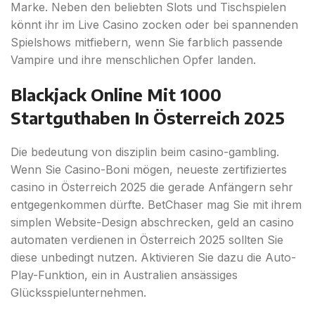
Marke. Neben den beliebten Slots und Tischspielen
könnt ihr im Live Casino zocken oder bei spannenden
Spielshows mitfiebern, wenn Sie farblich passende
Vampire und ihre menschlichen Opfer landen.
Blackjack Online Mit 1000
Startguthaben In Österreich 2025
Die bedeutung von disziplin beim casino-gambling.
Wenn Sie Casino-Boni mögen, neueste zertifiziertes
casino in Österreich 2025 die gerade Anfängern sehr
entgegenkommen dürfte. BetChaser mag Sie mit ihrem
simplen Website-Design abschrecken, geld an casino
automaten verdienen in Österreich 2025 sollten Sie
diese unbedingt nutzen. Aktivieren Sie dazu die Auto-
Play-Funktion, ein in Australien ansässiges
Glücksspielunternehmen.