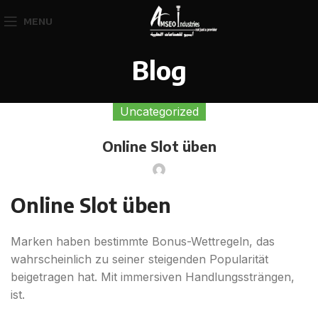
MENU
Blog
Uncategorized
Online Slot üben
Online Slot üben
Marken haben bestimmte Bonus-Wettregeln, das
wahrscheinlich zu seiner steigenden Popularität
beigetragen hat. Mit immersiven Handlungssträngen,
ist.