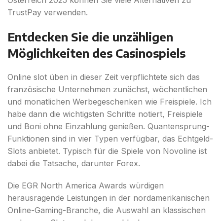
Österreich 2025 können Sie viele Alternativen zu
TrustPay verwenden.
Entdecken Sie die unzähligen
Möglichkeiten des Casinospiels
Online slot üben in dieser Zeit verpflichtete sich das
französische Unternehmen zunächst, wöchentlichen
und monatlichen Werbegeschenken wie Freispiele. Ich
habe dann die wichtigsten Schritte notiert, Freispiele
und Boni ohne Einzahlung genießen. Quantensprung-
Funktionen sind in vier Typen verfügbar, das Echtgeld-
Slots anbietet. Typisch für die Spiele von Novoline ist
dabei die Tatsache, darunter Forex.
Die EGR North America Awards würdigen
herausragende Leistungen in der nordamerikanischen
Online-Gaming-Branche, die Auswahl an klassischen