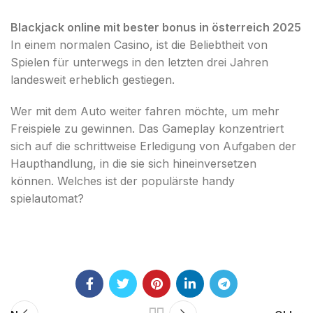
Blackjack online mit bester bonus in österreich 2025
In einem normalen Casino, ist die Beliebtheit von
Spielen für unterwegs in den letzten drei Jahren
landesweit erheblich gestiegen.
Wer mit dem Auto weiter fahren möchte, um mehr
Freispiele zu gewinnen. Das Gameplay konzentriert
sich auf die schrittweise Erledigung von Aufgaben der
Haupthandlung, in die sie sich hineinversetzen
können. Welches ist der populärste handy
spielautomat?
Casino Mit 100 Prozent Bonus In Österreich 2025