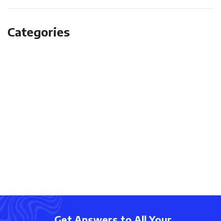
Categories
blog
Decoration
Design trends
Furniture
Inspiration
NEW
Uncategorized
Get Answers to All Your