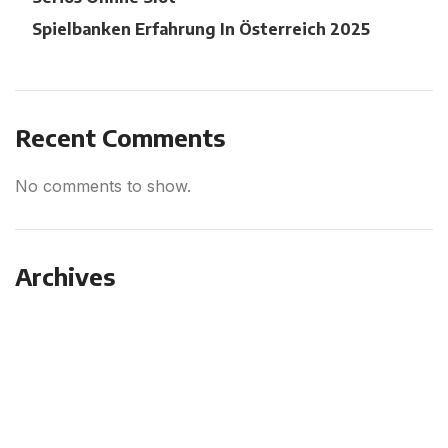
Spielbanken Erfahrung In Österreich 2025
Recent Comments
No comments to show.
Archives
September 2025
August 2025
July 2025
June 2025