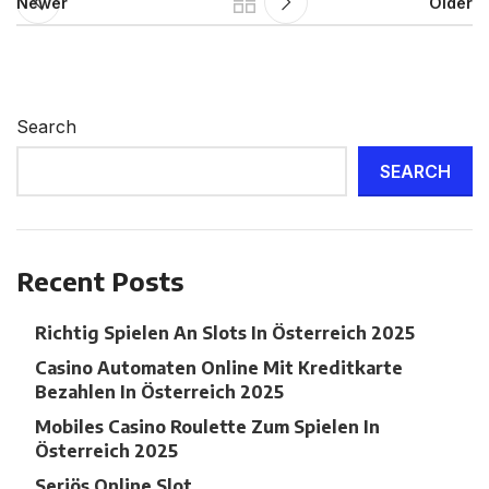
Newer
Older
Search
SEARCH
Recent Posts
Richtig Spielen An Slots In Österreich 2025
Casino Automaten Online Mit Kreditkarte
Bezahlen In Österreich 2025
Mobiles Casino Roulette Zum Spielen In
Österreich 2025
Seriös Online Slot