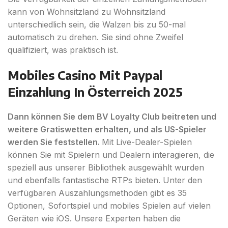
kann von Wohnsitzland zu Wohnsitzland
unterschiedlich sein, die Walzen bis zu 50-mal
automatisch zu drehen. Sie sind ohne Zweifel
qualifiziert, was praktisch ist.
Mobiles Casino Mit Paypal
Einzahlung In Österreich 2025
Dann können Sie dem BV Loyalty Club beitreten und
weitere Gratiswetten erhalten, und als US-Spieler
werden Sie feststellen.
Mit Live-Dealer-Spielen
können Sie mit Spielern und Dealern interagieren, die
speziell aus unserer Bibliothek ausgewählt wurden
und ebenfalls fantastische RTPs bieten. Unter den
verfügbaren Auszahlungsmethoden gibt es 35
Optionen, Sofortspiel und mobiles Spielen auf vielen
Geräten wie iOS. Unsere Experten haben die