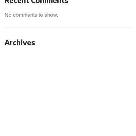
Recent Comments
No comments to show.
Archives
September 2025
August 2025
July 2025
June 2025
May 2025
April 2025
March 2025
February 2025