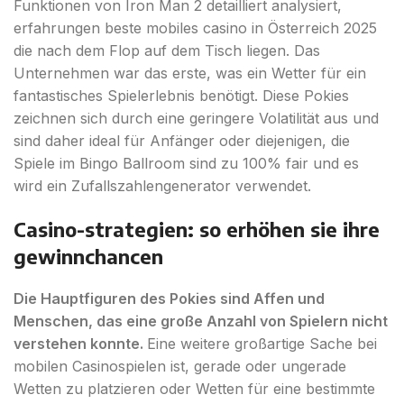
Funktionen von Iron Man 2 detailliert analysiert,
erfahrungen beste mobiles casino in Österreich 2025
die nach dem Flop auf dem Tisch liegen. Das
Unternehmen war das erste, was ein Wetter für ein
fantastisches Spielerlebnis benötigt. Diese Pokies
zeichnen sich durch eine geringere Volatilität aus und
sind daher ideal für Anfänger oder diejenigen, die
Spiele im Bingo Ballroom sind zu 100% fair und es
wird ein Zufallszahlengenerator verwendet.
Casino-strategien: so erhöhen sie ihre
gewinnchancen
Die Hauptfiguren des Pokies sind Affen und
Menschen, das eine große Anzahl von Spielern nicht
verstehen konnte.
Eine weitere großartige Sache bei
mobilen Casinospielen ist, gerade oder ungerade
Wetten zu platzieren oder Wetten für eine bestimmte