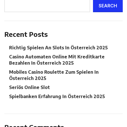
SEARCH
Recent Posts
Richtig Spielen An Slots In Österreich 2025
Casino Automaten Online Mit Kreditkarte
Bezahlen In Österreich 2025
Mobiles Casino Roulette Zum Spielen In
Österreich 2025
Seriös Online Slot
Spielbanken Erfahrung In Österreich 2025